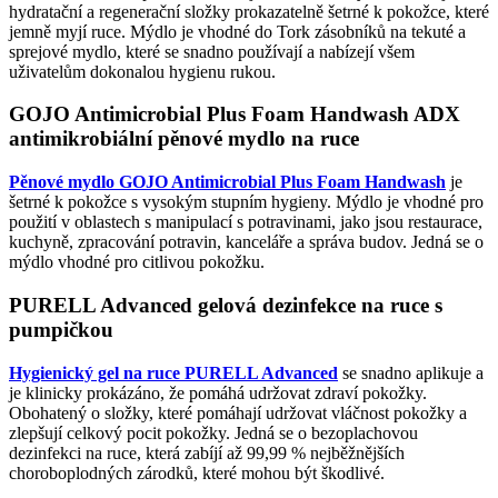
hydratační a regenerační složky prokazatelně šetrné k pokožce, které
jemně myjí ruce. Mýdlo je vhodné do Tork zásobníků na tekuté a
sprejové mydlo, které se snadno používají a nabízejí všem
uživatelům dokonalou hygienu rukou.
GOJO Antimicrobial Plus Foam Handwash ADX
antimikrobiální pěnové mydlo na ruce
Pěnové mydlo GOJO Antimicrobial Plus Foam Handwash
je
šetrné k pokožce s vysokým stupním hygieny. Mýdlo je vhodné pro
použití v oblastech s manipulací s potravinami, jako jsou restaurace,
kuchyně, zpracování potravin, kanceláře a správa budov. Jedná se o
mýdlo vhodné pro citlivou pokožku.
PURELL Advanced gelová dezinfekce na ruce s
pumpičkou
Hygienický gel na ruce PURELL Advanced
se snadno aplikuje a
je klinicky prokázáno, že pomáhá udržovat zdraví pokožky.
Obohatený o složky, které pomáhají udržovat vláčnost pokožky a
zlepšují celkový pocit pokožky. Jedná se o bezoplachovou
dezinfekci na ruce, která zabíjí až 99,99 % nejběžnějších
choroboplodných zárodků, které mohou být škodlivé.