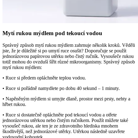
Mytí rukou mýdlem pod tekoucí vodou
Správný způsob mytí rukou mýdlem zahrnuje několik kroků. Věděli
jste, že je důležité si po umytí ruce osušit? Doporučuje se použít
jednorázovou papírovou utěrku nebo čistý ručník. Vysoušeče rukou
totiž mohou do ovzduší šířit různé mikroorganismy. Správný způsob
mytí rukou mýdlem:
• Ruce si předem opláchněte teplou vodou.
• Ruce si pořádně namydlete po dobu 40 sekund – 1 minuty.
• Napěněným mýdlem si umyjte dlaně, prostor mezi prsty, nehty a
hřbet rukou.
• Ruce si dostatečně opláchněte pod tekoucí vodou a otřete
jednorázovou utěrkou nebo čistým ručníkem. Použít můžete také
vysoušeč rukou, ale ten je ze zdravotního hlediska mnohem
škodlivější, než jednorázové utěrky. Utěrkou následně uzavřete
vodovodní kohoutek.