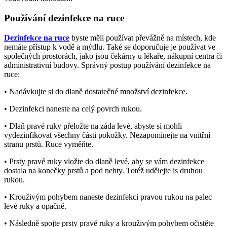
Používání dezinfekce na ruce
Dezinfekce na ruce
byste měli používat převážně na místech, kde
nemáte přístup k vodě a mýdlu. Také se doporučuje je používat ve
společných prostorách, jako jsou čekárny u lékaře, nákupní centra či
administrativní budovy. Správný postup používání dezinfekce na
ruce:
• Nadávkujte si do dlaně dostatečné množství dezinfekce.
• Dezinfekci naneste na celý povrch rukou.
• Dlaň pravé ruky přeložte na záda levé, abyste si mohli
vydezinfikovat všechny části pokožky. Nezapomínejte na vnitřní
stranu prstů. Ruce vyměňte.
• Prsty pravé ruky vložte do dlaně levé, aby se vám dezinfekce
dostala na konečky prstů a pod nehty. Totéž udělejte is druhou
rukou.
• Krouživým pohybem naneste dezinfekci pravou rukou na palec
levé ruky a opačně.
• Následně spojte prsty pravé ruky a krouživým pohybem očistěte