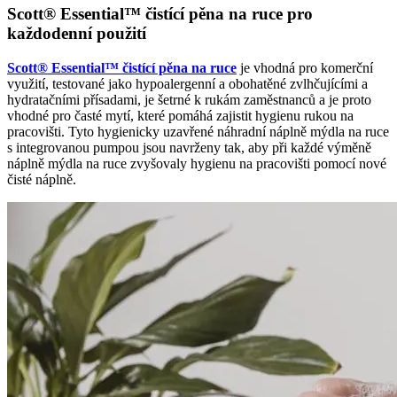
Scott® Essential™ čistící pěna na ruce pro
každodenní použití
Scott® Essential™ čistící pěna na ruce
je vhodná pro komerční
využití, testované jako hypoalergenní a obohatěné zvlhčujícími a
hydratačními přísadami, je šetrné k rukám zaměstnanců a je proto
vhodné pro časté mytí, které pomáhá zajistit hygienu rukou na
pracovišti. Tyto hygienicky uzavřené náhradní náplně mýdla na ruce
s integrovanou pumpou jsou navrženy tak, aby při každé výměně
náplně mýdla na ruce zvyšovaly hygienu na pracovišti pomocí nové
čisté náplně.