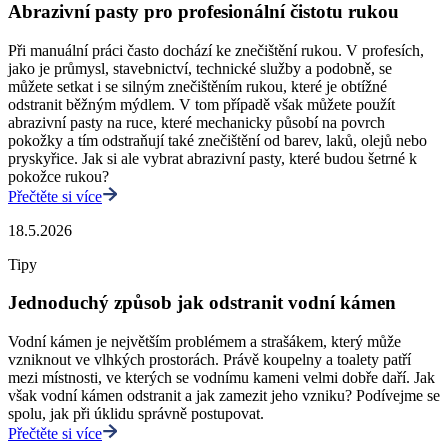
Abrazivní pasty pro profesionální čistotu rukou
Při manuální práci často dochází ke znečištění rukou. V profesích,
jako je průmysl, stavebnictví, technické služby a podobně, se
můžete setkat i se silným znečištěním rukou, které je obtížné
odstranit běžným mýdlem. V tom případě však můžete použít
abrazivní pasty na ruce, které mechanicky působí na povrch
pokožky a tím odstraňují také znečištění od barev, laků, olejů nebo
pryskyřice. Jak si ale vybrat abrazivní pasty, které budou šetrné k
pokožce rukou?
Přečtěte si více
18.5.2026
Tipy
Jednoduchý způsob jak odstranit vodní kámen
Vodní kámen je největším problémem a strašákem, který může
vzniknout ve vlhkých prostorách. Právě koupelny a toalety patří
mezi místnosti, ve kterých se vodnímu kameni velmi dobře daří. Jak
však vodní kámen odstranit a jak zamezit jeho vzniku? Podívejme se
spolu, jak při úklidu správně postupovat.
Přečtěte si více