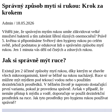
Správný způsob mytí si rukou: Krok za
krokem
Admin
/ 18.05.2026
Věděli jste, že správným mytím rukou umíte zlikvidovat velké
množství bakterií a tím zabránit šíření různých onemocnění? Právě
5. května si připomínáme Světový den hygieny rukou po celém
světě, jehož podstatou je edukovat lidi o správném způsobu mytí
rukou. Jen 1 minuta vás dělí od čistých a zdravých rukou.
Jak si správně mýt ruce?
Existují jen 2 účinné způsoby mytí rukou, díky kterým se zbavíte
všech mikroorganismů, které se běžně na rukou nacházejí. Ruce si
můžete mýt mýdlem pod tekoucí vodou nebo s použitím
dezinfekčních prostředků. V běžném životě je naprosto dostačující
první varianta, pokud je provedena správně. Avšak v případě, že
nemáte přístup k mýdlu a vodě, doporučuje se použít dezinfekční
prostředek na ruce. Jak tyto prostředky pro hygienu rukou používat
správně?