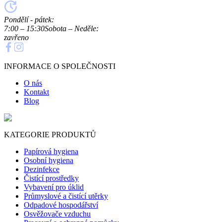
Pondělí - pátek:
7:00 – 15:30
Sobota – Neděle:
zavřeno
INFORMACE O SPOLEČNOSTI
O nás
Kontakt
Blog
KATEGORIE PRODUKTŮ
Papírová hygiena
Osobní hygiena
Dezinfekce
Čistící prostředky
Vybavení pro úklid
Průmyslové a čistící utěrky
Odpadové hospodářství
Osvěžovače vzduchu