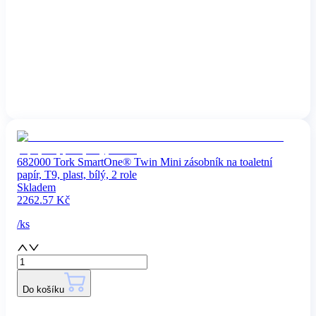
682000 Tork SmartOne® Twin Mini zásobník na toaletní
papír, T9, plast, bílý, 2 role
Skladem
2262.57
Kč
/
ks
Do košíku