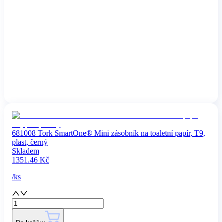
681008 Tork SmartOne® Mini zásobník na toaletní papír, T9,
plast, černý
Skladem
1351.46
Kč
/
ks