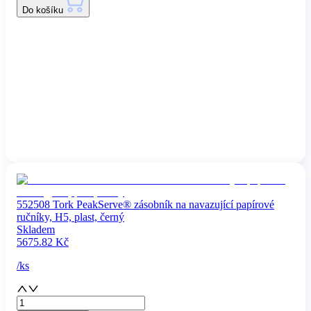
Do košíku
552508 Tork PeakServe® zásobník na navazující papírové
ručníky, H5, plast, černý
Skladem
5675.82
Kč
/
ks