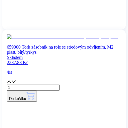
659000 Tork zásobník na role se středovým odvíjením, M2,
plast, bílý/tyrkys
Skladem
2287.88
Kč
/
ks
Do košíku