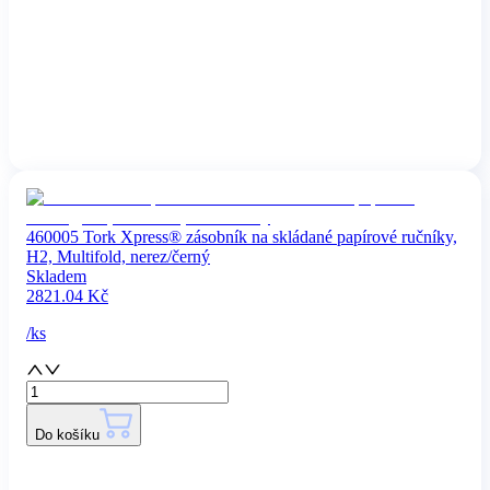
460005 Tork Xpress® zásobník na skládané papírové ručníky,
H2, Multifold, nerez/černý
Skladem
2821.04
Kč
/
ks
Do košíku