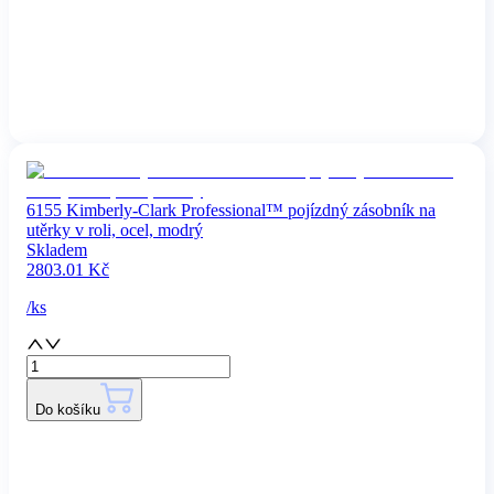
6155 Kimberly-Clark Professional™ pojízdný zásobník na
utěrky v roli, ocel, modrý
Skladem
2803.01
Kč
/
ks
Do košíku