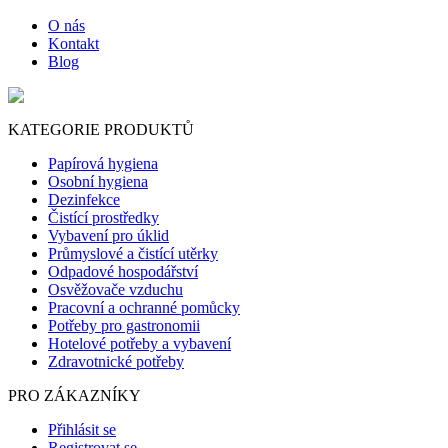
O nás
Kontakt
Blog
KATEGORIE PRODUKTŮ
Papírová hygiena
Osobní hygiena
Dezinfekce
Čistící prostředky
Vybavení pro úklid
Průmyslové a čistící utěrky
Odpadové hospodářství
Osvěžovače vzduchu
Pracovní a ochranné pomůcky
Potřeby pro gastronomii
Hotelové potřeby a vybavení
Zdravotnické potřeby
PRO ZÁKAZNÍKY
Přihlásit se
Registrovat se