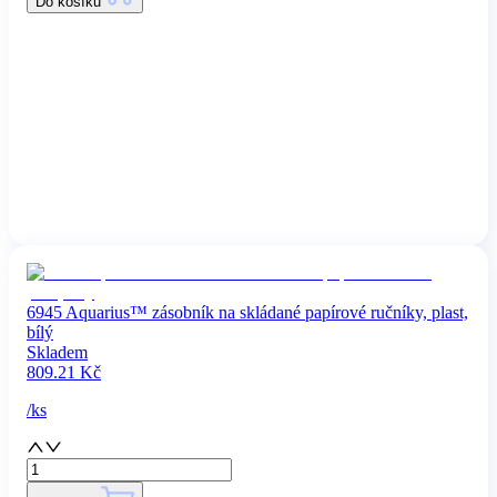
Do košíku
6945 Aquarius™ zásobník na skládané papírové ručníky, plast,
bílý
Skladem
809.21
Kč
/
ks