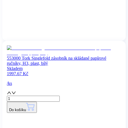
553000 Tork Singlefold zásobník na skládané papírové
ručníky, H3, plast, bílý
Skladem
1997.67
Kč
/
ks
Do košíku