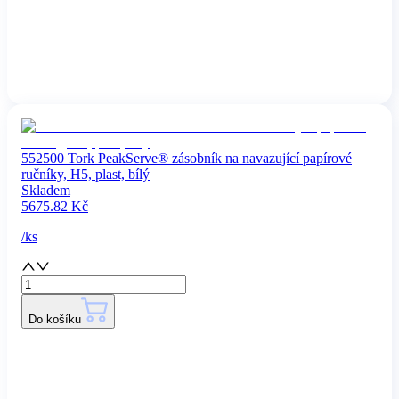
552500 Tork PeakServe® zásobník na navazující papírové
ručníky, H5, plast, bílý
Skladem
5675.82
Kč
/
ks
Do košíku