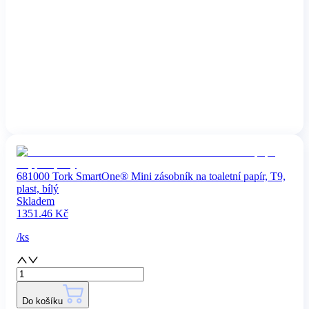
681000 Tork SmartOne® Mini zásobník na toaletní papír, T9,
plast, bílý
Skladem
1351.46
Kč
/
ks
Do košíku