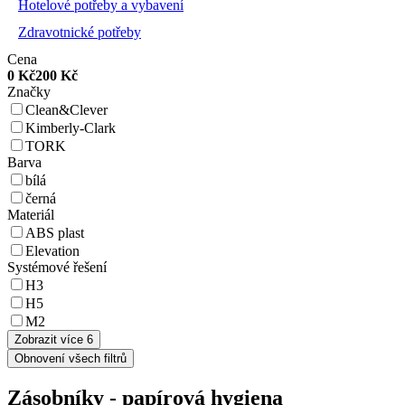
Hotelové potřeby a vybavení
Zdravotnické potřeby
Cena
0
Kč
200
Kč
Značky
Clean&Clever
Kimberly-Clark
TORK
Barva
bílá
černá
Materiál
ABS plast
Elevation
Systémové řešení
H3
H5
M2
Zobrazit více 6
Obnovení všech filtrů
Zásobníky - papírová hygiena