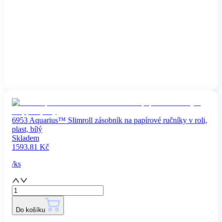
6953 Aquarius™ Slimroll zásobník na papírové ručníky v roli,
plast, bílý
Skladem
1593.81
Kč
/
ks
Do košíku