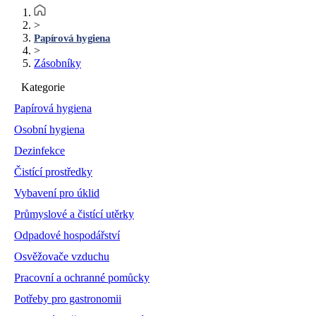
>
Papírová hygiena
>
Zásobníky
Kategorie
Papírová hygiena
Osobní hygiena
Dezinfekce
Čistící prostředky
Vybavení pro úklid
Průmyslové a čistící utěrky
Odpadové hospodářství
Osvěžovače vzduchu
Pracovní a ochranné pomůcky
Potřeby pro gastronomii