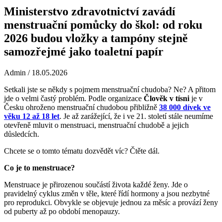
Ministerstvo zdravotnictví zavádí
menstruační pomůcky do škol: od roku
2026 budou vložky a tampóny stejně
samozřejmé jako toaletní papír
Admin
/ 18.05.2026
Setkali jste se někdy s pojmem menstruační chudoba? Ne? A přitom
jde o velmi častý problém. Podle organizace
Člověk v tísni
je v
Česku ohroženo menstruační chudobou přibližně
38 000 dívek ve
věku 12 až 18 let
. Je až zarážející, že i ve 21. století stále neumíme
otevřeně mluvit o menstruaci, menstruační chudobě a jejich
důsledcích.
Chcete se o tomto tématu dozvědět víc? Čtěte dál.
Co je to menstruace?
Menstruace je přirozenou součástí života každé ženy. Jde o
pravidelný cyklus změn v těle, které řídí hormony a jsou nezbytné
pro reprodukci. Obvykle se objevuje jednou za měsíc a provází ženy
od puberty až po období menopauzy.