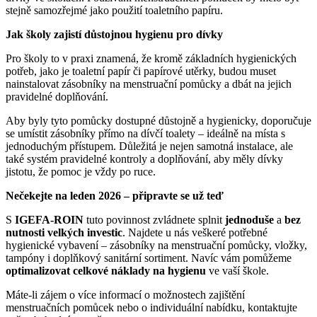
stejně samozřejmé jako použití toaletního papíru.
Jak školy zajistí důstojnou hygienu pro dívky
Pro školy to v praxi znamená, že kromě základních hygienických
potřeb, jako je toaletní papír či papírové utěrky, budou muset
nainstalovat zásobníky na menstruační pomůcky a dbát na jejich
pravidelné doplňování.
Aby byly tyto pomůcky dostupné důstojně a hygienicky, doporučuje
se umístit zásobníky přímo na dívčí toalety – ideálně na místa s
jednoduchým přístupem. Důležitá je nejen samotná instalace, ale
také systém pravidelné kontroly a doplňování, aby měly dívky
jistotu, že pomoc je vždy po ruce.
Nečekejte na leden 2026 – připravte se už teď
S
IGEFA-ROIN
tuto povinnost zvládnete splnit
jednoduše
a
bez
nutnosti velkých investic
. Najdete u nás veškeré potřebné
hygienické vybavení – zásobníky na menstruační pomůcky, vložky,
tampóny i doplňkový sanitární sortiment. Navíc vám pomůžeme
optimalizovat celkové náklady na hygienu
ve vaší škole.
Máte-li zájem o více informací o možnostech zajištění
menstruačních pomůcek nebo o individuální nabídku, kontaktujte