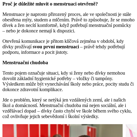
Proč je důležité mluvit o menstruaci otevřeně?
Menstruace je naprosto přirozený proces, ale ve společnosti je stále
obestřena mýty, studem a mlčením. Právě to způsobuje, že se mnoho
dívek a žen necítí komfortně, když potřebují menstruační pomůcky
– nebo je dokonce nemají k dispozici.
Otevřená komunikace je přitom klíčová zejména v období, kdy
dívky prožívají
svou první menstruaci
– právě tehdy potřebují
podporu, informace a pocit jistoty.
Menstruační chudoba
Tento pojem označuje situaci, kdy si ženy nebo dívky nemohou
dovolit základní hygienické potřeby – vložky či tampóny.
Výsledkem může být vynechávání školy nebo práce, pocity studu či
dokonce zdravotní komplikace.
Jde o problém, který se netýká jen vzdálených zemí, ale i našich
škol a domácností. Menstruační chudoba má nejen sociální, ale i
vzdělávací dopad – dívky často chybí ve škole během svého cyklu,
což ovlivňuje jejich sebevědomí i školní výsledky.