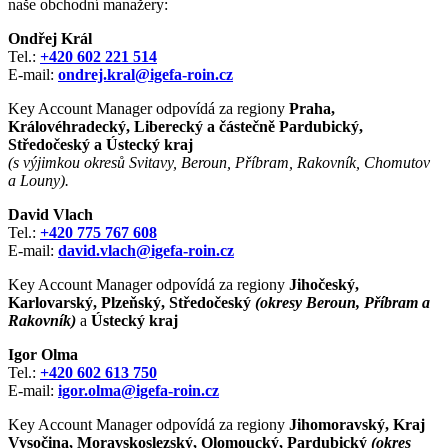
naše obchodní manažery:
Ondřej Král
Tel.:
+420 602 221 514
E-mail:
ondrej.kral@igefa-roin.cz
Key Account Manager odpovídá za regiony
Praha,
Královéhradecký, Liberecký a částečně
Pardubický,
Středočeský a Ústecký kraj
(s výjimkou okresů Svitavy, Beroun, Příbram, Rakovník, Chomutov
a Louny).
David Vlach
Tel.:
+420 775 767 608
E-mail:
david.vlach@igefa-roin.cz
Key Account Manager odpovídá za regiony
Jihočeský,
Karlovarský, Plzeňský, Středočeský
(okresy Beroun, Příbram a
Rakovník)
a
Ústecký kraj
Igor Olma
Tel.:
+420 602 613 750
E-mail:
igor.olma@igefa-roin.cz
Key Account Manager odpovídá za regiony
Jihomoravský, Kraj
Vysočina, Moravskoslezský, Olomoucký, Pardubický
(okres