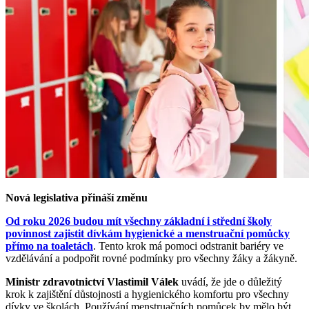
Nová legislativa přináší změnu
Od roku 2026 budou mít všechny základní i střední školy
povinnost zajistit dívkám hygienické a menstruační pomůcky
přímo na toaletách
. Tento krok má pomoci odstranit bariéry ve
vzdělávání a podpořit rovné podmínky pro všechny žáky a žákyně.
Ministr zdravotnictví Vlastimil Válek
uvádí, že jde o důležitý
krok k zajištění důstojnosti a hygienického komfortu pro všechny
dívky ve školách. Používání menstruačních pomůcek by mělo být