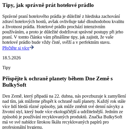
Tipy, jak správně prát hotelové prádlo
Správné praní hotelového prádla je důležité z hlediska zachování
zdraví hotelových hostů, avšak ovlivňuje také dlouhodobou kvalitu
a životnost prádla. Hotelové prádlo prochází intenzivním
používáním, a proto je důležité dodržovat správné postupy při jeho
praní. V tomto článku vám přinášíme tipy, jak zajistit, že vaše
hotelové prádlo bude vždy čisté, svěží a v perfektním stavu.
Přečtěte si více
18.5.2026
Tipy
Přispějte k ochraně planety během Dne Země s
BulkySoft
Den Země, který připadá na 22. dubna, nás povzbuzuje k zamyšlení
nad tím, jak můžeme přispět k ochraně naší planety. Každý rok stále
více lidí hledá různé způsoby, jak může změnit své denní návyky a
životní styl, který bude více ekologičtější a udržitelnější. Jedním ze
způsobů je používání recyklovaných produktů. Značka BulkySoft
má ve své nabídce širokou škálu recyklovaných papírů pro
profesionální hygienu.