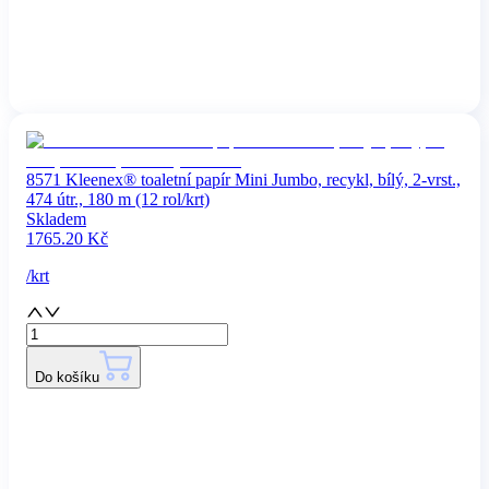
8571 Kleenex® toaletní papír Mini Jumbo, recykl, bílý, 2-vrst.,
474 útr., 180 m (12 rol/krt)
Skladem
1765.20
Kč
/
krt
Do košíku