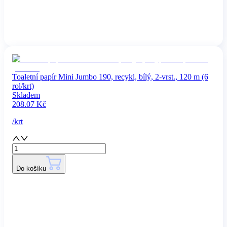
Toaletní papír Mini Jumbo 190, recykl, bílý, 2-vrst., 120 m (6
rol/krt)
Skladem
208.07
Kč
/
krt
Do košíku