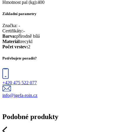
Hmotnost pal (kg)
:
400
Základní parametry
Značka:
-
Certifikáty
:
-
Barva
:
přírodně bílá
Materiál
:
recykl
Počet vrstev
:
2
Potřebujete poradit?
+420 475 522 077
info@igefa-roin.cz
Podobné produkty