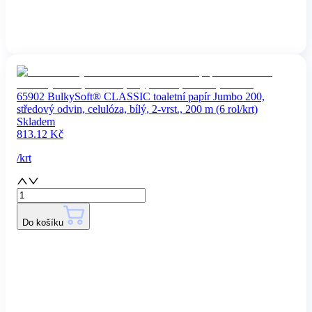
65902 BulkySoft® CLASSIC toaletní papír Jumbo 200,
středový odvin, celulóza, bílý, 2-vrst., 200 m (6 rol/krt)
Skladem
813.12
Kč
/
krt
Do košíku