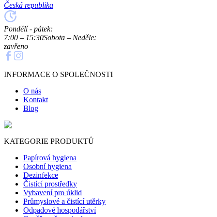
Česká republika
Pondělí - pátek:
7:00 – 15:30
Sobota – Neděle:
zavřeno
INFORMACE O SPOLEČNOSTI
O nás
Kontakt
Blog
KATEGORIE PRODUKTŮ
Papírová hygiena
Osobní hygiena
Dezinfekce
Čistící prostředky
Vybavení pro úklid
Průmyslové a čistící utěrky
Odpadové hospodářství