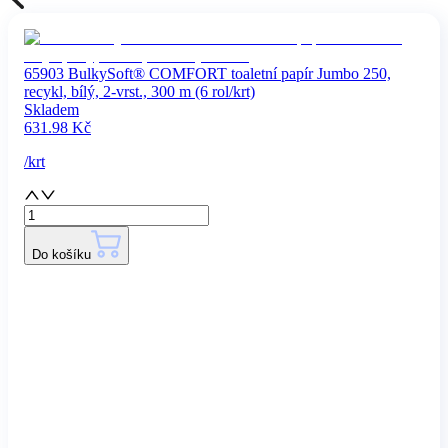
65903 BulkySoft® COMFORT toaletní papír Jumbo 250,
recykl, bílý, 2-vrst., 300 m (6 rol/krt)
Skladem
631.98
Kč
/
krt
Do košíku