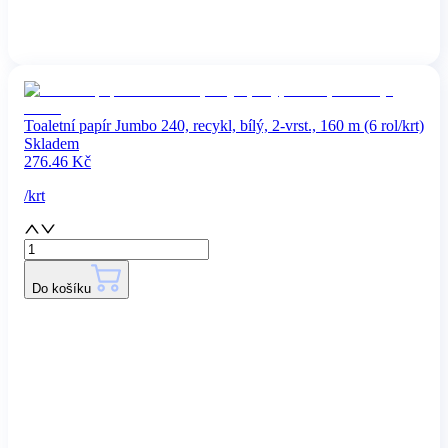
Toaletní papír Jumbo 240, recykl, bílý, 2-vrst., 160 m (6 rol/krt)
Skladem
276.46
Kč
/
krt
Do košíku