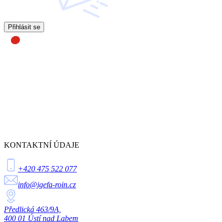
Přihlásit se
KONTAKTNÍ ÚDAJE
+420 475 522 077
info@igefa-roin.cz
Předlická 463/9A,
400 01 Ústí nad Labem