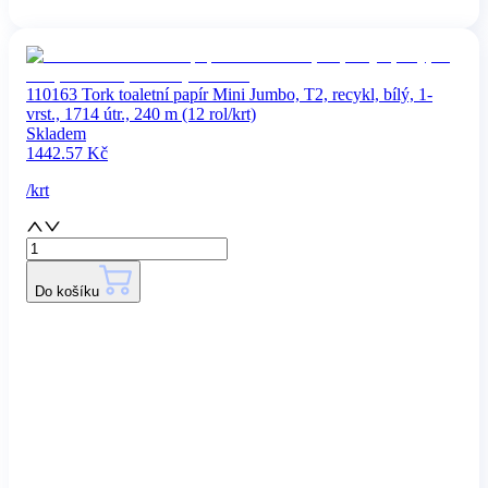
110163 Tork toaletní papír Mini Jumbo, T2, recykl, bílý, 1-
vrst., 1714 útr., 240 m (12 rol/krt)
Skladem
1442.57
Kč
/
krt
Do košíku