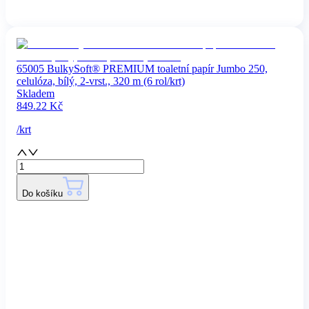
65005 BulkySoft® PREMIUM toaletní papír Jumbo 250,
celulóza, bílý, 2-vrst., 320 m (6 rol/krt)
Skladem
849.22
Kč
/
krt
Do košíku