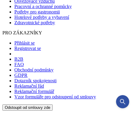
Osvěžovače vzduchu
Pracovní a ochranné pomůcky
Potřeby pro gastronomii
Hotelové potřeby a vybavení
Zdravotnické potřeby
PRO ZÁKAZNÍKY
Přihlásit se
Registrovat se
B2B
FAQ
Obchodní podmínky
GDPR
Dotazník spokojenosti
Reklamační řád
Reklamační formulář
Vzor formuláře pro odstoupení od smlouvy
Odstoupit od smlouvy zde