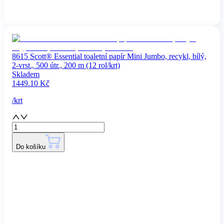
8615 Scott® Essential toaletní papír Mini Jumbo, recykl, bílý,
2-vrst., 500 útr., 200 m (12 rol/krt)
Skladem
1449.10
Kč
/
krt
Do košíku