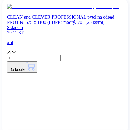
CLEAN and CLEVER PROFESSIONAL pytel na odpad
PRO189, 575 x 1100 (LDPE) modrý, 70 l (25 ks/rol)
Skladem
79.11
Kč
/
rol
Do košíku