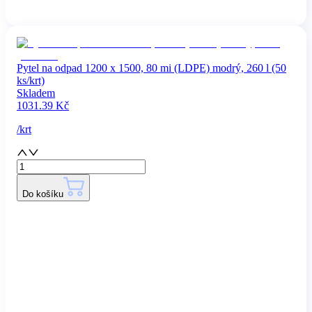
Pytel na odpad 1200 x 1500, 80 mi (LDPE) modrý, 260 l (50
ks/krt)
Skladem
1031.39
Kč
/
krt
Do košíku