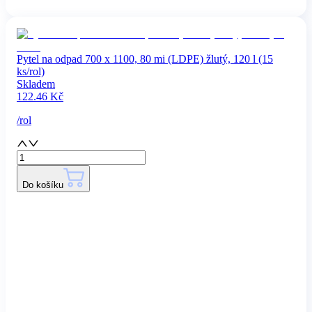
Pytel na odpad 700 x 1100, 80 mi (LDPE) žlutý, 120 l (15
ks/rol)
Skladem
122.46
Kč
/
rol
Do košíku