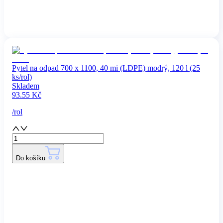
Pytel na odpad 700 x 1100, 40 mi (LDPE) modrý, 120 l (25
ks/rol)
Skladem
93.55
Kč
/
rol
Do košíku