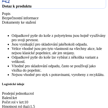
Dotaz k produktu
Popis
Bezpečnostní informace
Dokumenty ke stažení
Odpadkové pytle do koše z polyetylenu jsou hojně využívány
pro svoji pevnost.
Jsou vynikající pro skladování jakéhokoli odpadu.
Velice vhodné jsou pro tyto vlastnosti na všechny akce, kde
nejsou klasické popelnice, ale jen stojany.
Odpadkové pytle do koše lze vybírat z několika variant a
velikostí.
Vhodné pro skladování odpadu, často se používají jako
vložka do popelnic.
Nejsou vhodné pro styk s potravinami, vyrobeny z recyklátu.
Logistické údaje
Prodejní jednotka
:
rol
Balení
:
krt
Počet rol v krt
:
10
Hmotnost rol (kg)
:
1.5