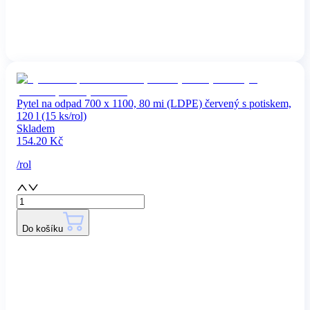
Pytel na odpad 700 x 1100, 80 mi (LDPE) červený s potiskem,
120 l (15 ks/rol)
Skladem
154.20
Kč
/
rol
Do košíku