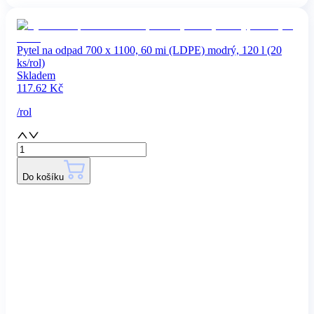
Pytel na odpad 700 x 1100, 60 mi (LDPE) modrý, 120 l (20
ks/rol)
Skladem
117.62
Kč
/
rol
Do košíku