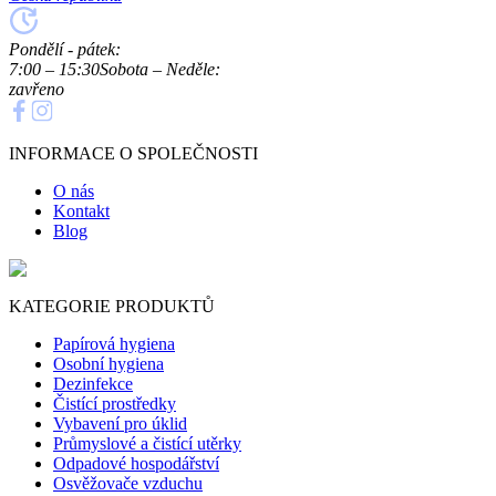
Pondělí - pátek:
7:00 – 15:30
Sobota – Neděle:
zavřeno
INFORMACE O SPOLEČNOSTI
O nás
Kontakt
Blog
KATEGORIE PRODUKTŮ
Papírová hygiena
Osobní hygiena
Dezinfekce
Čistící prostředky
Vybavení pro úklid
Průmyslové a čistící utěrky
Odpadové hospodářství
Osvěžovače vzduchu