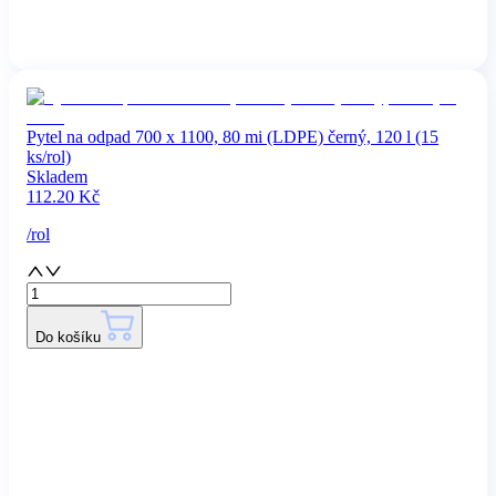
Pytel na odpad 700 x 1100, 80 mi (LDPE) černý, 120 l (15
ks/rol)
Skladem
112.20
Kč
/
rol
Do košíku