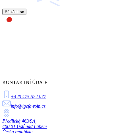
Přihlásit se
KONTAKTNÍ ÚDAJE
+420 475 522 077
info@igefa-roin.cz
Předlická 463/9A,
400 01 Ústí nad Labem
Česká republika