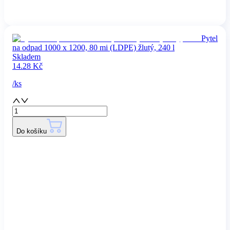
Pytel
na odpad 1000 x 1200, 80 mi (LDPE) žlutý, 240 l
Skladem
14.28
Kč
/
ks
Do košíku