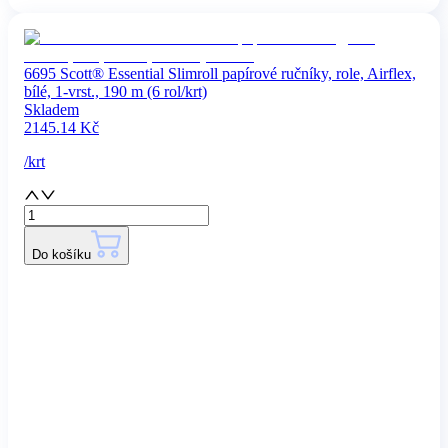
6695 Scott® Essential Slimroll papírové ručníky, role, Airflex,
bílé, 1-vrst., 190 m (6 rol/krt)
Skladem
2145.14
Kč
/
krt
Do košíku