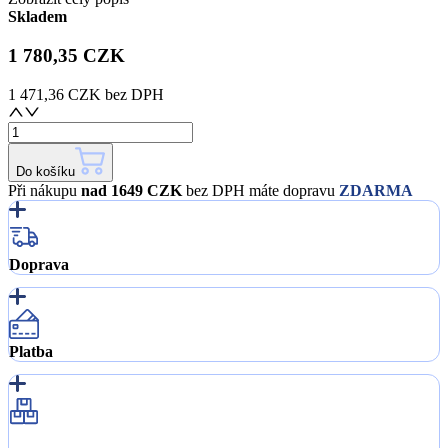
Skladem
1 780,35 CZK
1 471,36 CZK
bez DPH
Do košíku
Při nákupu
nad 1649 CZK
bez DPH máte dopravu
ZDARMA
Doprava
Platba