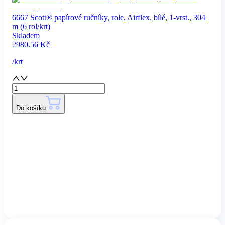
6667 Scott® papírové ručníky, role, Airflex, bílé, 1-vrst., 304
m (6 rol/krt)
Skladem
2980.56
Kč
/
krt
Do košíku