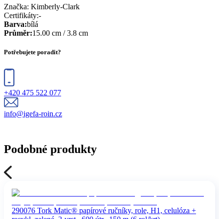
Značka:
Kimberly-Clark
Certifikáty
:
-
Barva
:
bílá
Průměr
:
15.00 cm / 3.8 cm
Potřebujete poradit?
+420 475 522 077
info@igefa-roin.cz
Podobné produkty
290076 Tork Matic® papírové ručníky, role, H1, celulóza +