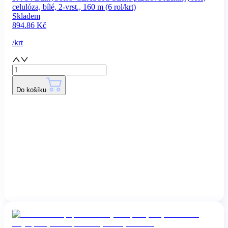
celulóza, bílé, 2-vrst., 160 m (6 rol/krt)
Skladem
894.86
Kč
/
krt
Do košíku