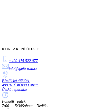
KONTAKTNÍ ÚDAJE
+420 475 522 077
info@igefa-roin.cz
Předlická 463/9A,
400 01 Ústí nad Labem
Česká republika
Pondělí - pátek:
7:00 – 15:30
Sobota – Neděle: