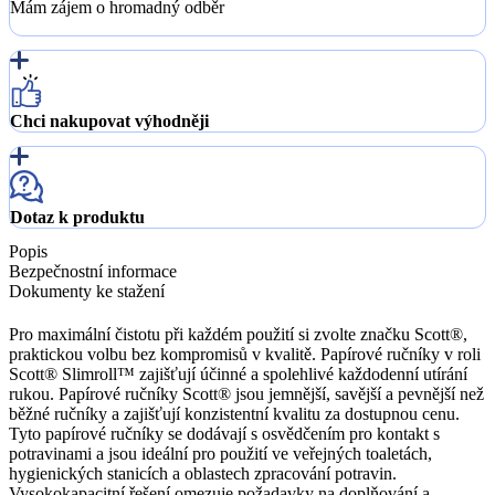
Mám zájem o hromadný odběr
Chci nakupovat výhodněji
Dotaz k produktu
Popis
Bezpečnostní informace
Dokumenty ke stažení
Pro maximální čistotu při každém použití si zvolte značku Scott®,
praktickou volbu bez kompromisů v kvalitě. Papírové ručníky v roli
Scott® Slimroll™ zajišťují účinné a spolehlivé každodenní utírání
rukou. Papírové ručníky Scott® jsou jemnější, savější a pevnější než
běžné ručníky a zajišťují konzistentní kvalitu za dostupnou cenu.
Tyto papírové ručníky se dodávají s osvědčením pro kontakt s
potravinami a jsou ideální pro použití ve veřejných toaletách,
hygienických stanicích a oblastech zpracování potravin.
Vysokokapacitní řešení omezuje požadavky na doplňování a