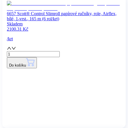
6657 Scott® Control Slimroll papírové ručníky, role, Airflex,
bílé, 1-vrst., 165 m (6 rol/krt)
Skladem
2100.31
Kč
/
krt
Do košíku