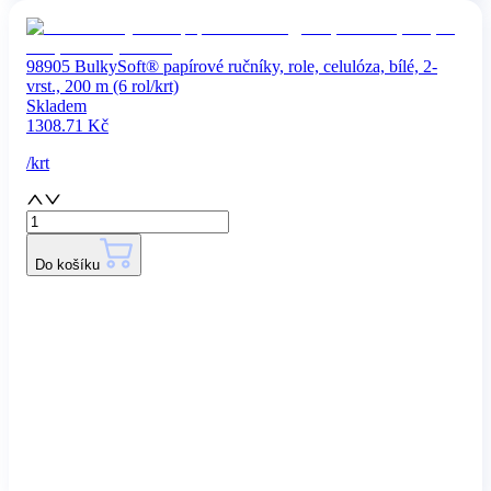
98905 BulkySoft® papírové ručníky, role, celulóza, bílé, 2-
vrst., 200 m (6 rol/krt)
Skladem
1308.71
Kč
/
krt
Do košíku