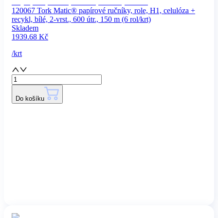
120067 Tork Matic® papírové ručníky, role, H1, celulóza +
recykl, bílé, 2-vrst., 600 útr., 150 m (6 rol/krt)
Skladem
1939.68
Kč
/
krt
Do košíku