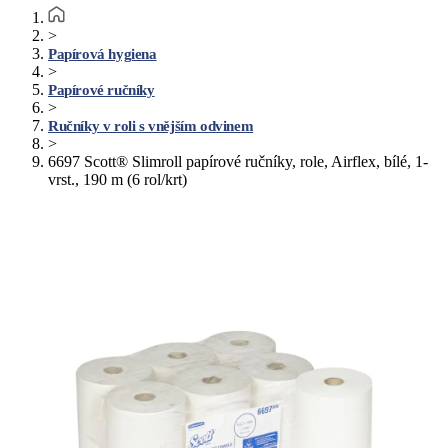
>
Papírová hygiena
>
Papírové ručníky
>
Ručníky v roli s vnějším odvinem
>
6697 Scott® Slimroll papírové ručníky, role, Airflex, bílé, 1-
vrst., 190 m (6 rol/krt)