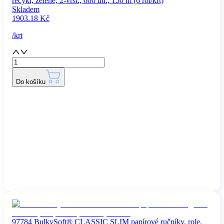
recykl, zelené, 2-vrst., 600 útr., 150 m (6 rol/krt)
Skladem
1903.18
Kč
/
krt
Do košíku
97784 BulkySoft® CLASSIC SLIM papírové ručníky, role,