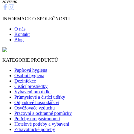
zavřeno
INFORMACE O SPOLEČNOSTI
O nás
Kontakt
Blog
KATEGORIE PRODUKTŮ
Papírová hygiena
Osobní hygiena
Dezinfekce
Čistící prostředky
Vybavení pro úklid
Průmyslové a čistící utěrky
Odpadové hospodářství
Osvěžovače vzduchu
Pracovní a ochranné pomůcky
Potřeby pro gastronomii
Hotelové potřeby a vybavení
Zdravotnické potřeby