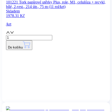
101221 Tork papírové utěrky Plus, role, M1, celulóza + recykl,
bílé, 2-vrst., 214 útr., 75 m (11 rol/krt)
Skladem
1978.31
Kč
/
krt
Do košíku