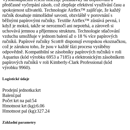
předčasné vyčerpání zásob, což zlepšuje efektivní využívání času a
spokojenost uživatelů. Technologie Airflex™ zajišťuje, že každý
ručník dosahuje mimořádné savosti, obzvláště v porovnání s
běžnými papírovými ručníky. Textilie Airflex™ zůstává pevná, i
když je mokrá, takže se nerozmočí ani nepotrhá, a zároveň si
uchovává jemnou a příjemnou strukturu. Technologie stlačování
vzduchu umožňuje v jednom balení až o 18 % více papírových
ručníků. Papírové ručníky Scott® disponují evropskou ekoznačkou,
což je zárukou toho, že jsou v každé fázi procesu vyráběny
odpovědně. Kompatibilní se zásobníky papírových ručníků v roli
Aquarius (kód výrobku 6953 a 7185) a elektronickým zásobníkem
papírových ručníků v roli Kimberly-Clark Professional (kód
výrobku 9960).
Logistické údaje
Prodejní jednotka
:
krt
Balení
:
pal
Počet krt na pal
:
54
Hmotnost krt (kg)
:
6.06
Hmotnost pal (kg)
:
327.24
Základní parametry