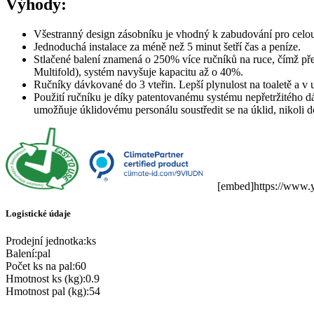
Výhody:
Všestranný design zásobníku je vhodný k zabudování pro celou 
Jednoduchá instalace za méně než 5 minut šetří čas a peníze.
Stlačené balení znamená o 250% více ručníků na ruce, čímž př
Multifold), systém navyšuje kapacitu až o 40%.
Ručníky dávkované do 3 vteřin.
Lepší plynulost na toaletě a v
Použití ručníku je díky patentovanému systému nepřetržitého d
umožňuje úklidovému personálu soustředit se na úklid, nikoli 
[embed]https://www.
Logistické údaje
Prodejní jednotka
:
ks
Balení
:
pal
Počet ks na pal
:
60
Hmotnost ks (kg)
:
0.9
Hmotnost pal (kg)
:
54