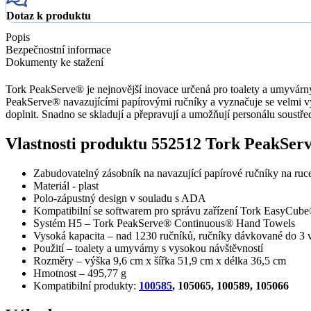
Dotaz k produktu
Popis
Bezpečnostní informace
Dokumenty ke stažení
Tork PeakServe® je nejnovější inovace určená pro toalety a umyvárny 
PeakServe® navazujícími papírovými ručníky a vyznačuje se velmi vys
doplnit. Snadno se skladují a přepravují a umožňují personálu soustřed
Vlastnosti produktu 552512 Tork PeakServ
Zabudovatelný zásobník na navazující papírové ručníky na ruc
Materiál - plast
Polo-zápustný design v souladu s ADA
Kompatibilní se softwarem pro správu zařízení Tork EasyCub
Systém H5 – Tork PeakServe® Continuous® Hand Towels
Vysoká kapacita – nad 1230 ručníků, ručníky dávkované do 3 v
Použití – toalety a umyvárny s vysokou návštěvností
Rozměry – výška 9,6 cm x šířka 51,9 cm x délka 36,5 cm
Hmotnost – 495,77 g
Kompatibilní produkty:
100585
, 105065, 100589, 105066