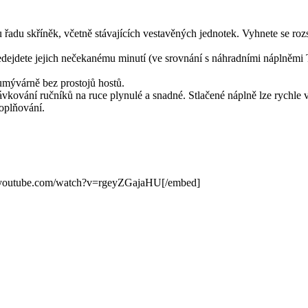
řadu skříněk, včetně stávajících vestavěných jednotek.
Vyhnete se roz
edejdete jejich nečekanému minutí (ve srovnání s náhradními náplněmi
 umývárně bez prostojů hostů.
ávkování ručníků na ruce plynulé a snadné.
Stlačené náplně lze rychle v
doplňování.
youtube.com/watch?v=rgeyZGajaHU[/embed]