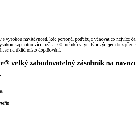
s vysokou návštěvností, kde personál potřebuje věnovat co nejvíce času
okou kapacitou více než 2 100 ručníků s rychlým výdejem bez přerušen
it se na úklid místo doplňování.
e® velký zabudovatelný zásobník na navazu
e
e®
teřin