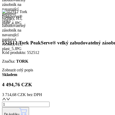
552512 Tork PeakServe® velký zabudovatelný zásobní
Kód produktu:
552512
Značka:
TORK
Zobrazit celý popis
Skladem
4 494,76 CZK
3 714,68 CZK
bez DPH
Do košíku