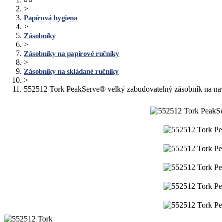
>
Papírová hygiena
>
Zásobníky
>
Zásobníky na papírové ručníky
>
Zásobníky na skládané ručníky
>
552512 Tork PeakServe® velký zabudovatelný zásobník na nava