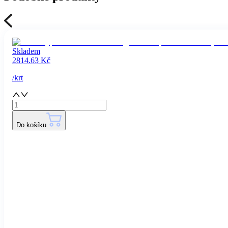
Skladem
2814.63
Kč
/
krt
Do košíku