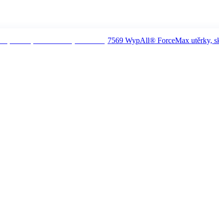
7569 WypAll® ForceMax utěrky, sklád