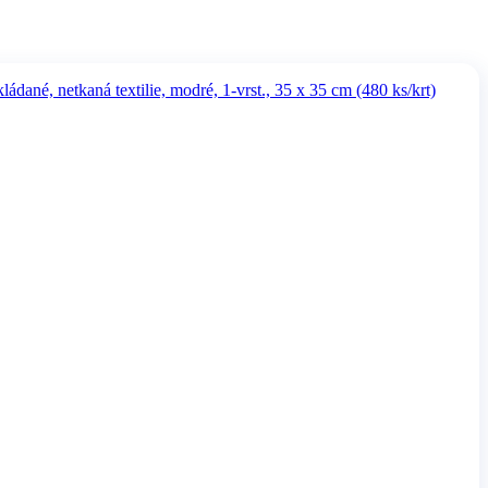
ané, netkaná textilie, modré, 1-vrst., 35 x 35 cm (480 ks/krt)