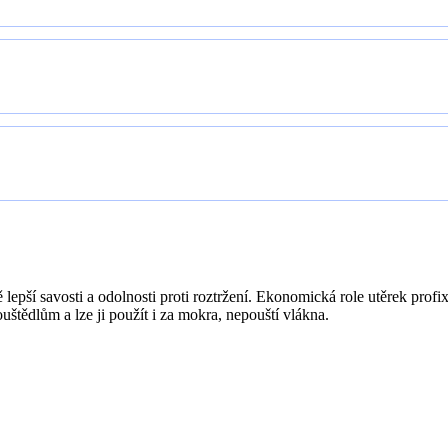
lepší savosti a odolnosti proti roztržení. Ekonomická role utěrek profix
štědlům a lze ji použít i za mokra, nepouští vlákna.