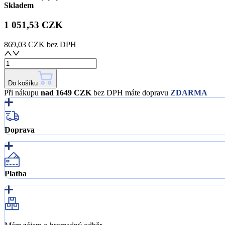
Skladem
1 051,53 CZK
869,03 CZK
bez DPH
Do košíku
Při nákupu
nad 1649 CZK
bez DPH máte dopravu
ZDARMA
Doprava
Platba