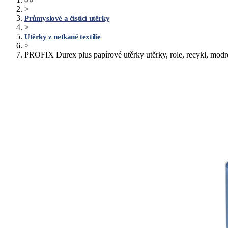
>
Průmyslové a čistící utěrky
>
Utěrky z netkané textilie
>
PROFIX Durex plus papírové utěrky utěrky, role, recykl, modré, 