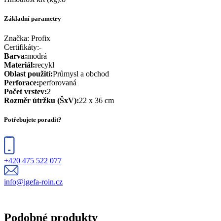
Základní parametry
Značka:
Profix
Certifikáty
:
-
Barva
:
modrá
Materiál
:
recykl
Oblast použití
:
Průmysl a obchod
Perforace
:
perforovaná
Počet vrstev
:
2
Rozměr útržku (ŠxV)
:
22 x 36 cm
Potřebujete poradit?
+420 475 522 077
info@igefa-roin.cz
Podobné produkty