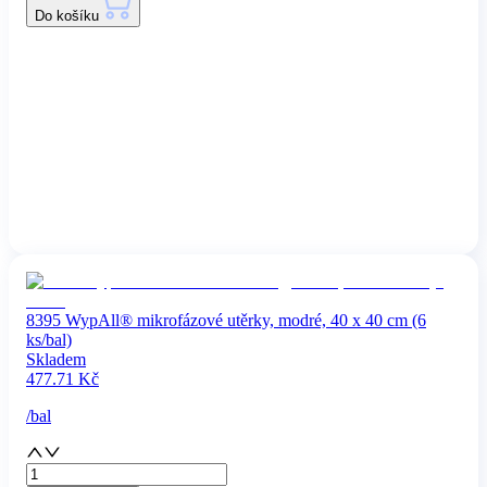
Do košíku
8395 WypAll® mikrofázové utěrky, modré, 40 x 40 cm (6
ks/bal)
Skladem
477.71
Kč
/
bal