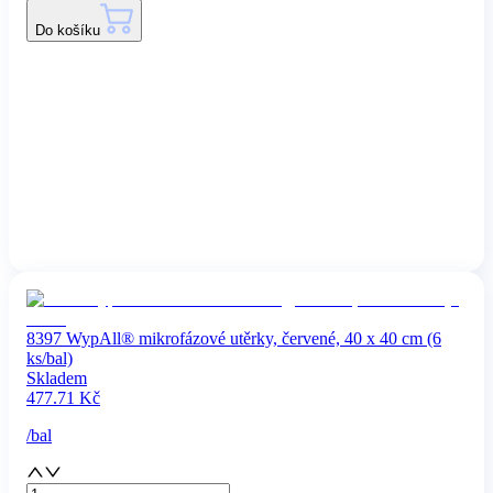
Do košíku
8397 WypAll® mikrofázové utěrky, červené, 40 x 40 cm (6
ks/bal)
Skladem
477.71
Kč
/
bal