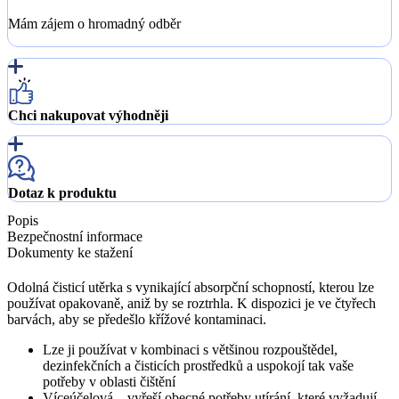
Mám zájem o hromadný odběr
Chci nakupovat výhodněji
Dotaz k produktu
Popis
Bezpečnostní informace
Dokumenty ke stažení
Odolná čisticí utěrka s vynikající absorpční schopností, kterou lze
používat opakovaně, aniž by se roztrhla. K dispozici je ve čtyřech
barvách, aby se předešlo křížové kontaminaci.
Lze ji používat v kombinaci s většinou rozpouštědel,
dezinfekčních a čisticích prostředků a uspokojí tak vaše
potřeby v oblasti čištění
Víceúčelová – vyřeší obecné potřeby utírání, které vyžadují