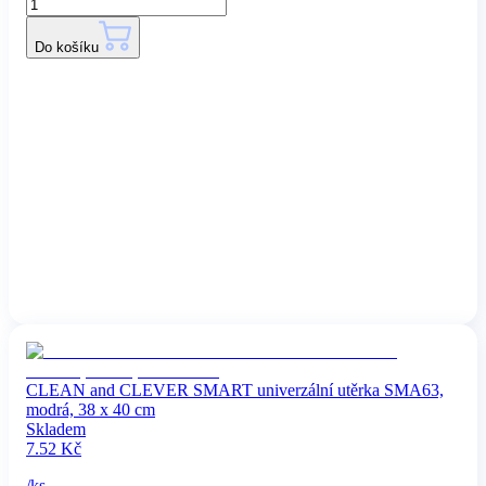
Do košíku
CLEAN and CLEVER SMART univerzální utěrka SMA63,
modrá, 38 x 40 cm
Skladem
7.52
Kč
/
ks