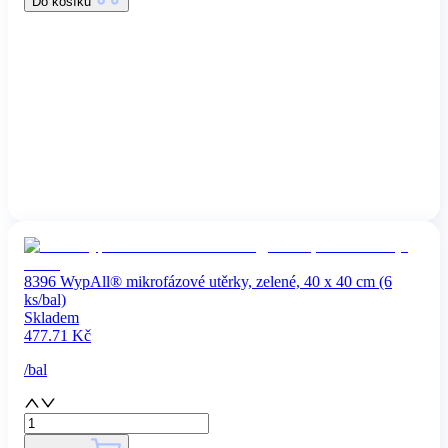
Do košíku
8396 WypAll® mikrofázové utěrky, zelené, 40 x 40 cm (6
ks/bal)
Skladem
477.71
Kč
/
bal