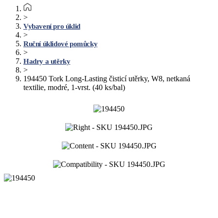
>
Vybavení pro úklid
>
Ruční úklidové pomůcky
>
Hadry a utěrky
>
194450 Tork Long-Lasting čisticí utěrky, W8, netkaná
textilie, modré, 1-vrst. (40 ks/bal)