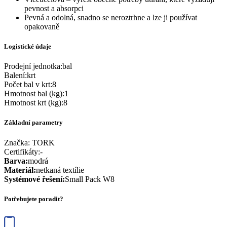
pevnost a absorpci
Pevná a odolná, snadno se neroztrhne a lze ji používat
opakovaně
Logistické údaje
Prodejní jednotka
:
bal
Balení
:
krt
Počet bal v krt
:
8
Hmotnost bal (kg)
:
1
Hmotnost krt (kg)
:
8
Základní parametry
Značka:
TORK
Certifikáty
:
-
Barva
:
modrá
Materiál
:
netkaná textílie
Systémové řešení
:
Small Pack W8
Potřebujete poradit?