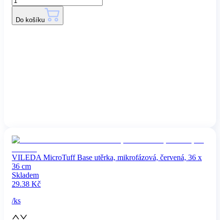
Do košíku
VILEDA MicroTuff Base utěrka, mikrofázová, červená, 36 x
36 cm
Skladem
29.38
Kč
/
ks