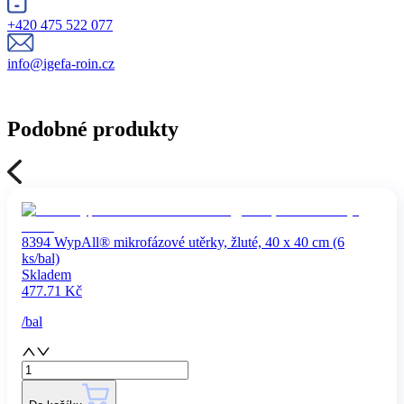
+420 475 522 077
info@igefa-roin.cz
Podobné produkty
8394 WypAll® mikrofázové utěrky, žluté, 40 x 40 cm (6
ks/bal)
Skladem
477.71
Kč
/
bal