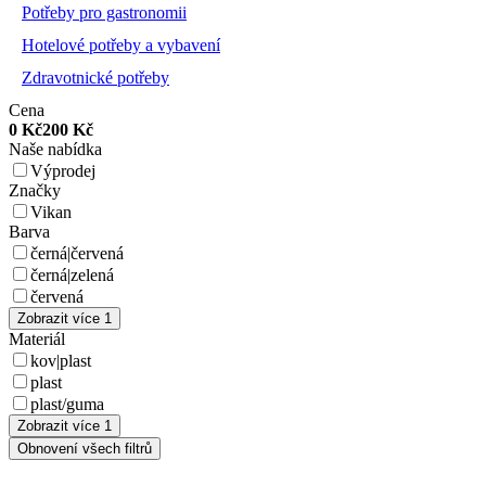
Potřeby pro gastronomii
Hotelové potřeby a vybavení
Zdravotnické potřeby
Cena
0
Kč
200
Kč
Naše nabídka
Výprodej
Značky
Vikan
Barva
černá|červená
černá|zelená
červená
Zobrazit více 1
Materiál
kov|plast
plast
plast/guma
Zobrazit více 1
Obnovení všech filtrů