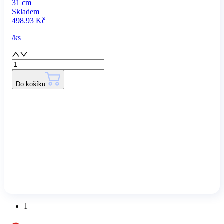
31 cm
Skladem
498.93
Kč
/
ks
Do košíku
1