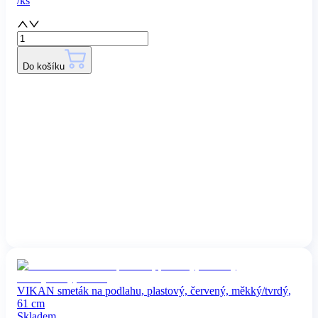
/
ks
Do košíku
VIKAN smeták na podlahu, plastový, červený, měkký/tvrdý,
61 cm
Skladem