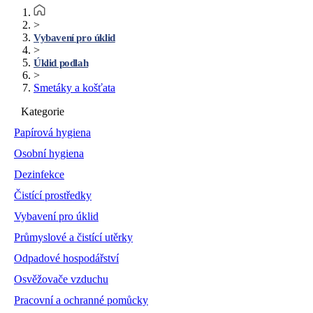
>
Vybavení pro úklid
>
Úklid podlah
>
Smetáky a košťata
Kategorie
Papírová hygiena
Osobní hygiena
Dezinfekce
Čistící prostředky
Vybavení pro úklid
Průmyslové a čistící utěrky
Odpadové hospodářství
Osvěžovače vzduchu
Pracovní a ochranné pomůcky