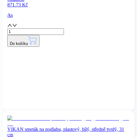
871.73
Kč
/
ks
Do košíku
VIKAN smeták na podlahu, plastový, bílý, středně tvrdý, 31
cm