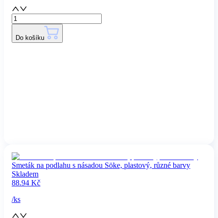
Do košíku
Smeták na podlahu s násadou Söke, plastový, různé barvy
Skladem
88.94
Kč
/
ks