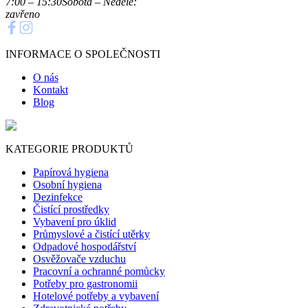
7:00 – 15:30
Sobota – Neděle:
zavřeno
INFORMACE O SPOLEČNOSTI
O nás
Kontakt
Blog
KATEGORIE PRODUKTŮ
Papírová hygiena
Osobní hygiena
Dezinfekce
Čistící prostředky
Vybavení pro úklid
Průmyslové a čistící utěrky
Odpadové hospodářství
Osvěžovače vzduchu
Pracovní a ochranné pomůcky
Potřeby pro gastronomii
Hotelové potřeby a vybavení