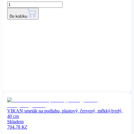
Do košíku
VIKAN smeták na podlahu, plastový, červený, měkký/tvrdý,
40 cm
Skladem
704.78
Kč