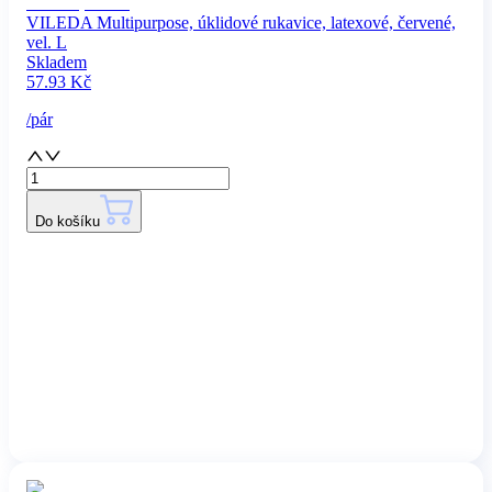
VILEDA Multipurpose, úklidové rukavice, latexové, červené,
vel. L
Skladem
57.93
Kč
/
pár
Do košíku