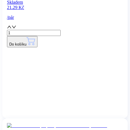
Skladem
21.29
Kč
/
pár
Do košíku