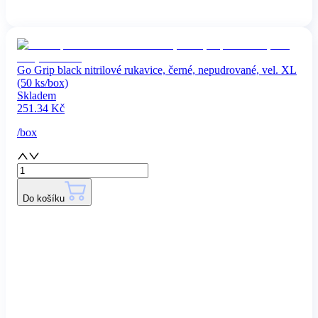
Go Grip black nitrilové rukavice, černé, nepudrované, vel. XL
(50 ks/box)
Skladem
251.34
Kč
/
box
Do košíku