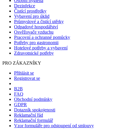
Osobní hygiena
Dezinfekce
Čistící prostředky
Vybavení pro úklid
Průmyslové a čistící utěrky
Odpadové hospodářství
Osvěžovače vzduchu
Pracovní a ochranné pomůcky
Potřeby pro gastronomii
Hotelové potřeby a vybavení
Zdravotnické potřeby
PRO ZÁKAZNÍKY
Přihlásit se
Registrovat se
B2B
FAQ
Obchodní podmínky
GDPR
Dotazník spokojenosti
Reklamační řád
Reklamační formulář
Vzor formuláře pro odstoupení od smlouvy