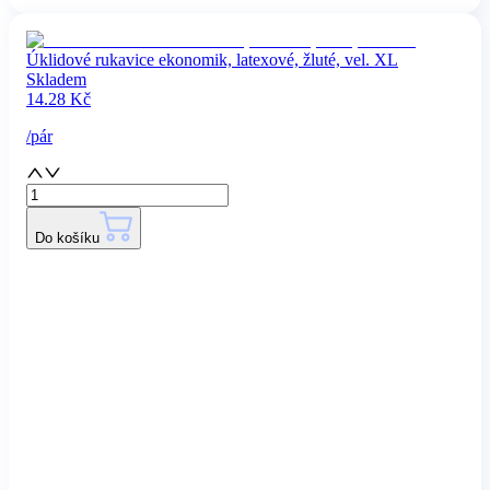
Úklidové rukavice ekonomik, latexové, žluté, vel. XL
Skladem
14.28
Kč
/
pár
Do košíku