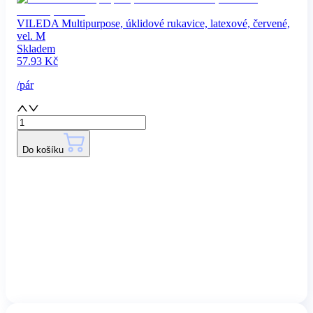
VILEDA Multipurpose, úklidové rukavice, latexové, červené,
vel. M
Skladem
57.93
Kč
/
pár
Do košíku