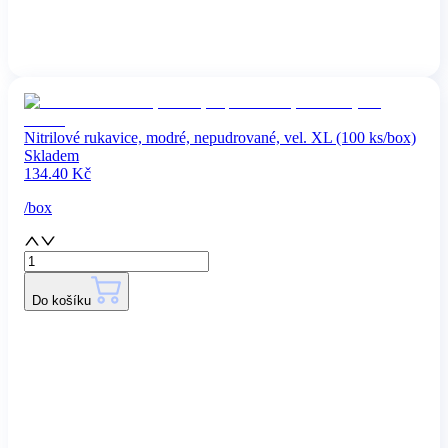
Nitrilové rukavice, modré, nepudrované, vel. XL (100 ks/box)
Skladem
134.40
Kč
/
box
Do košíku