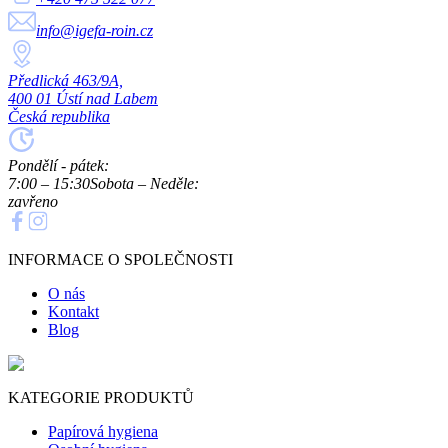
info@igefa-roin.cz
Předlická 463/9A,
400 01 Ústí nad Labem
Česká republika
Pondělí - pátek:
7:00 – 15:30
Sobota – Neděle:
zavřeno
INFORMACE O SPOLEČNOSTI
O nás
Kontakt
Blog
KATEGORIE PRODUKTŮ
Papírová hygiena