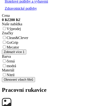
Hotelové potřeby a vybavení
Zdravotnické potřeby
Cena
0
Kč
200
Kč
Naše nabídka
Výprodej
Značky
Clean&Clever
GoGrip
Mecator
Zobrazit více 1
Barva
černá
modrá
Materiál
Nitril
Obnovení všech filtrů
Pracovní rukavice