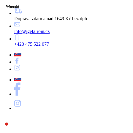
Výprodej
Výprodej
Výprodej
Doprava zdarma nad 1649 Kč bez dph
info@igefa-roin.cz
+420 475 522 077