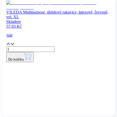
VILEDA Multipurpose, úklidové rukavice, latexové, červené,
vel. XL
Skladem
57.93
Kč
/
pár
Do košíku