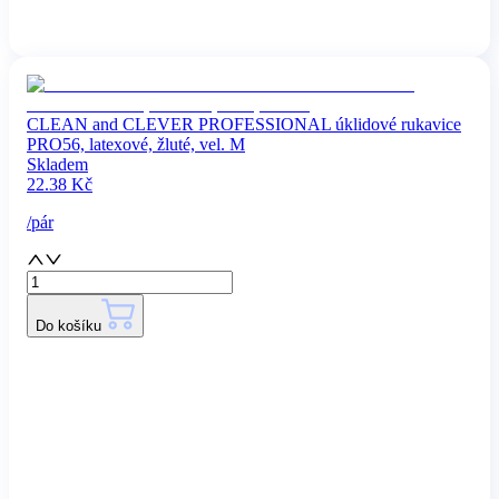
CLEAN and CLEVER PROFESSIONAL úklidové rukavice
PRO56, latexové, žluté, vel. M
Skladem
22.38
Kč
/
pár
Do košíku