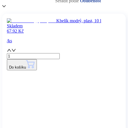
Seřadit podle
Oblíbenost
Kbelík modrý, plast, 10 l
Skladem
67.92
Kč
/
ks
Do košíku