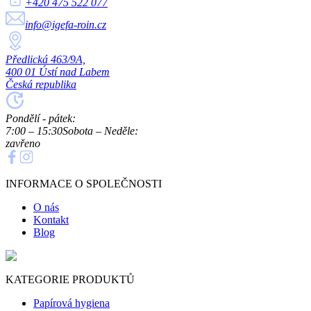
+420 475 522 077
info@igefa-roin.cz
Předlická 463/9A,
400 01 Ústí nad Labem
Česká republika
Pondělí - pátek:
7:00 – 15:30
Sobota – Neděle:
zavřeno
INFORMACE O SPOLEČNOSTI
O nás
Kontakt
Blog
KATEGORIE PRODUKTŮ
Papírová hygiena