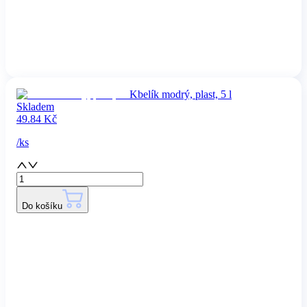
Kbelík modrý, plast, 5 l
Skladem
49.84
Kč
/
ks
Do košíku