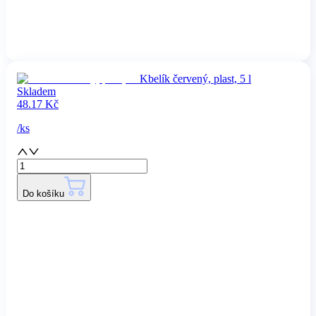
Kbelík červený, plast, 5 l
Skladem
48.17
Kč
/
ks
Do košíku