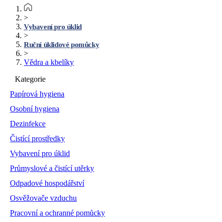
>
Vybavení pro úklid
>
Ruční úklidové pomůcky
>
Vědra a kbelíky
Kategorie
Papírová hygiena
Osobní hygiena
Dezinfekce
Čistící prostředky
Vybavení pro úklid
Průmyslové a čistící utěrky
Odpadové hospodářství
Osvěžovače vzduchu
Pracovní a ochranné pomůcky