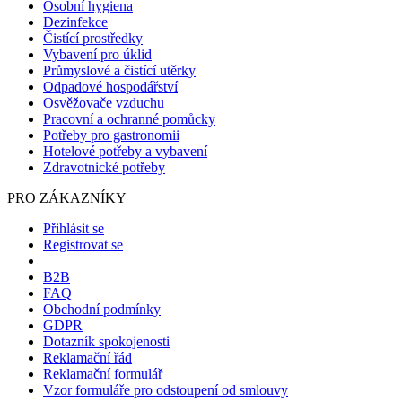
Osobní hygiena
Dezinfekce
Čistící prostředky
Vybavení pro úklid
Průmyslové a čistící utěrky
Odpadové hospodářství
Osvěžovače vzduchu
Pracovní a ochranné pomůcky
Potřeby pro gastronomii
Hotelové potřeby a vybavení
Zdravotnické potřeby
PRO ZÁKAZNÍKY
Přihlásit se
Registrovat se
B2B
FAQ
Obchodní podmínky
GDPR
Dotazník spokojenosti
Reklamační řád
Reklamační formulář
Vzor formuláře pro odstoupení od smlouvy