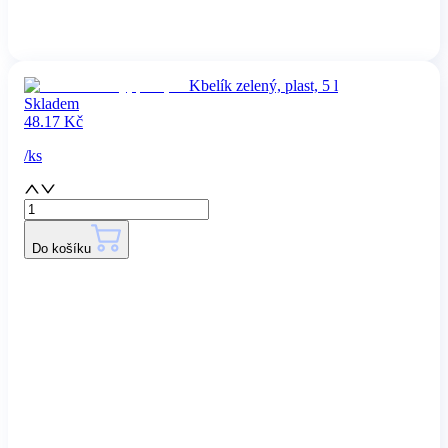
Kbelík zelený, plast, 5 l
Skladem
48.17
Kč
/
ks
Do košíku