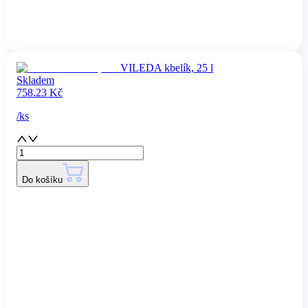
VILEDA kbelík, 25 l
Skladem
758.23
Kč
/
ks
Do košíku