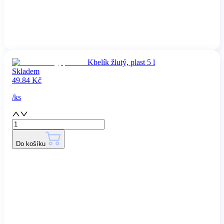
Kbelík žlutý, plast 5 l
Skladem
49.84
Kč
/
ks
Do košíku