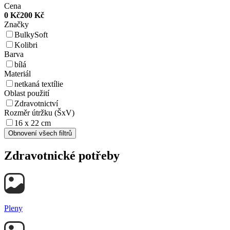
Cena
0
Kč
200
Kč
Značky
BulkySoft
Kolibri
Barva
bílá
Materiál
netkaná textílie
Oblast použití
Zdravotnictví
Rozměr útržku (ŠxV)
16 x 22 cm
Obnovení všech filtrů
Zdravotnické potřeby
Pleny