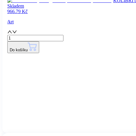
KOLIBRI br
Skladem
966.79
Kč
/
krt
Do košíku