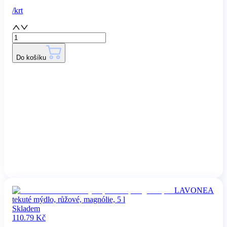
/
krt
Do košíku
LAVONEA
tekuté mýdlo, růžové, magnólie, 5 l
Skladem
110.79
Kč