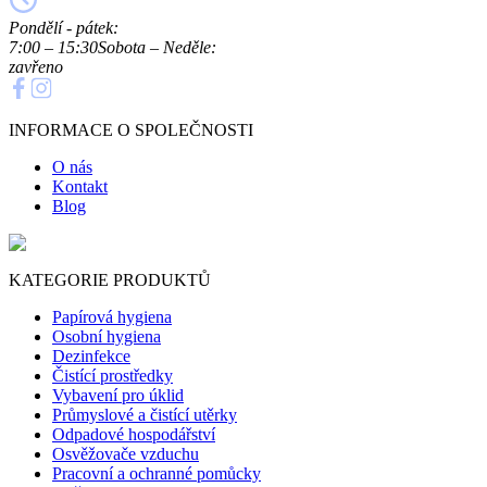
Pondělí - pátek:
7:00 – 15:30
Sobota – Neděle:
zavřeno
INFORMACE O SPOLEČNOSTI
O nás
Kontakt
Blog
KATEGORIE PRODUKTŮ
Papírová hygiena
Osobní hygiena
Dezinfekce
Čistící prostředky
Vybavení pro úklid
Průmyslové a čistící utěrky
Odpadové hospodářství
Osvěžovače vzduchu
Pracovní a ochranné pomůcky