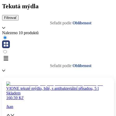
Tekutá mýdla
Filtrovať
Seřadit podle
Oblíbenost
Nalezeno 10 produktů
Seřadit podle
Oblíbenost
VIONE tekuté mýdlo, bílé, s antibakteriální přísadou, 5 l
Skladem
160.59
Kč
/
kan