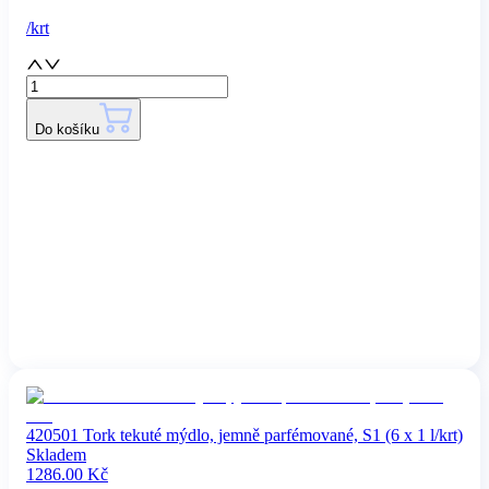
/
krt
Do košíku
420501 Tork tekuté mýdlo, jemně parfémované, S1 (6 x 1 l/krt)
Skladem
1286.00
Kč