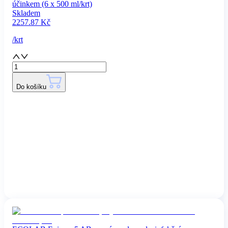
účinkem (6 x 500 ml/krt)
Skladem
2257.87
Kč
/
krt
Do košíku