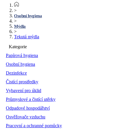
>
Osobní hygiena
>
Mýdla
>
Tekutá mýdla
Kategorie
Papírová hygiena
Osobní hygiena
Dezinfekce
Čistící prostředky
Vybavení pro úklid
Průmyslové a čistící utěrky
Odpadové hospodářství
Osvěžovače vzduchu
Pracovní a ochranné pomůcky