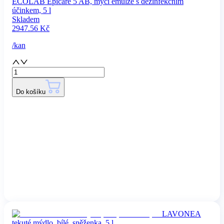
ECOLAB Epicare 5 AB, mycí emulze s dezinfekčním
účinkem, 5 l
Skladem
2947.56
Kč
/
kan
Do košíku
LAVONEA
tekuté mýdlo, bílé, sněženka, 5 l