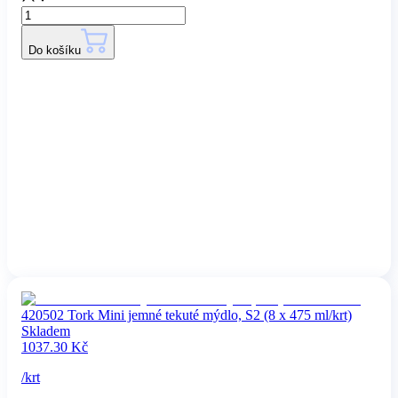
Do košíku
420502 Tork Mini jemné tekuté mýdlo, S2 (8 x 475 ml/krt)
Skladem
1037.30
Kč
/
krt