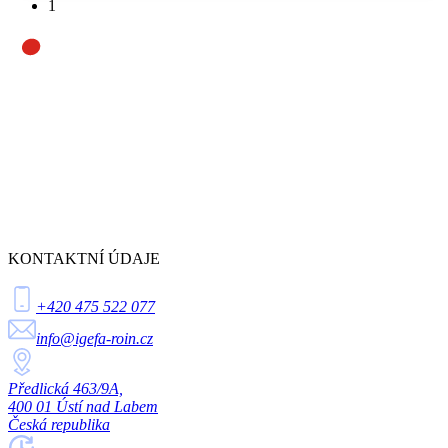
1
KONTAKTNÍ ÚDAJE
+420 475 522 077
info@igefa-roin.cz
Předlická 463/9A,
400 01 Ústí nad Labem
Česká republika