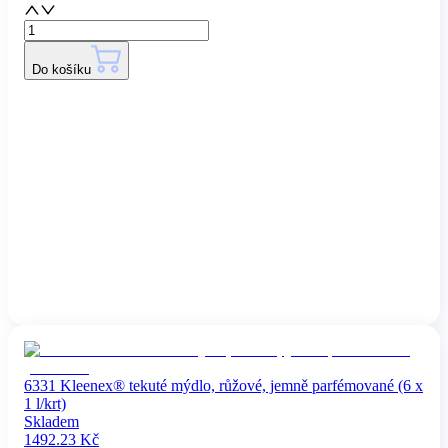
Do košíku
6331 Kleenex® tekuté mýdlo, růžové, jemně parfémované (6 x
1 l/krt)
Skladem
1492.23
Kč