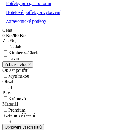
Potřeby pro gastronomii
Hotelové potřeby a vybavení
Zdravotnické potřeby
Cena
0
Kč
200
Kč
Značky
Ecolab
Kimberly-Clark
Lavon
Zobrazit více 2
Oblast použití
Mytí rukou
Obsah
5l
Barva
Krémová
Materiál
Premium
Systémové řešení
S1
Obnovení všech filtrů