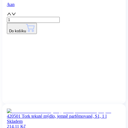
/
kan
Do košíku
420501 Tork tekuté mýdlo, jemně parfémované, S1, 1 l
Skladem
214.11
Kč