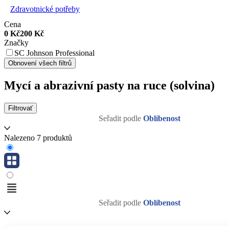
Zdravotnické potřeby
Cena
0
Kč
200
Kč
Značky
SC Johnson Professional
Obnovení všech filtrů
Mycí a abrazivní pasty na ruce (solvina)
Filtrovať
Seřadit podle
Oblíbenost
Nalezeno 7 produktů
Seřadit podle
Oblíbenost