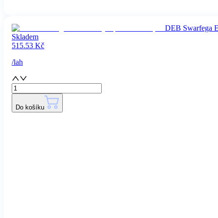
DEB Swarfega Ext
Skladem
515.53
Kč
/
lah
Do košíku