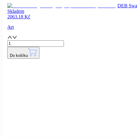
DEB Swarf
Skladem
2063.18
Kč
/
krt
Do košíku