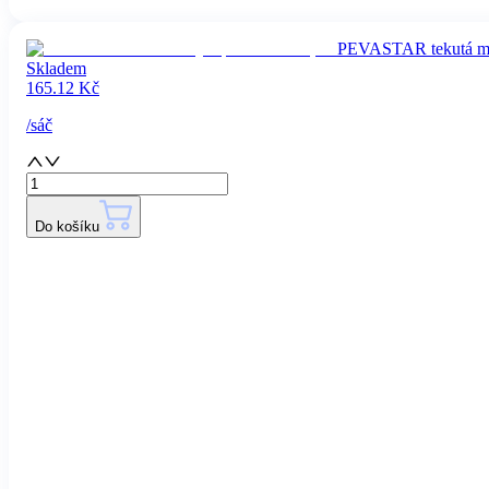
PEVASTAR tekutá mycí
Skladem
165.12
Kč
/
sáč
Do košíku