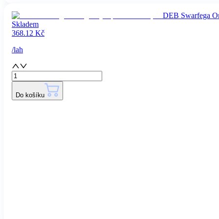
DEB Swarfega Ora
Skladem
368.12
Kč
/
lah
Do košíku