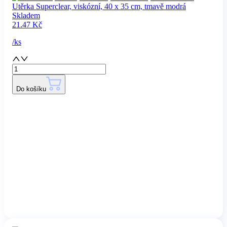
Utěrka Superclear, viskózní, 40 x 35 cm, tmavě modrá
Skladem
21.47
Kč
/
ks
Do košíku