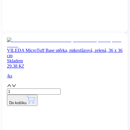
VILEDA MicroTuff Base utěrka, mikrofázová, zelená, 36 x 36
cm
Skladem
29.38
Kč
/
ks
Do košíku