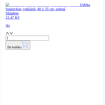
Utěrka
Superclear, viskózní, 40 x 35 cm, zelená
Skladem
21.47
Kč
/
ks
Do košíku