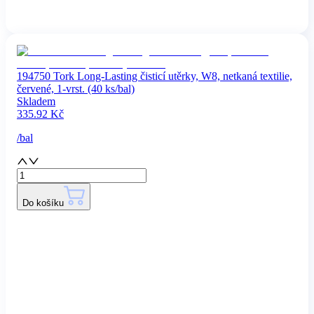
194750 Tork Long-Lasting čisticí utěrky, W8, netkaná textilie,
červené, 1-vrst. (40 ks/bal)
Skladem
335.92
Kč
/
bal
Do košíku