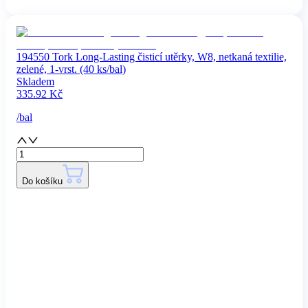
194550 Tork Long-Lasting čisticí utěrky, W8, netkaná textilie,
zelené, 1-vrst. (40 ks/bal)
Skladem
335.92
Kč
/
bal
Do košíku