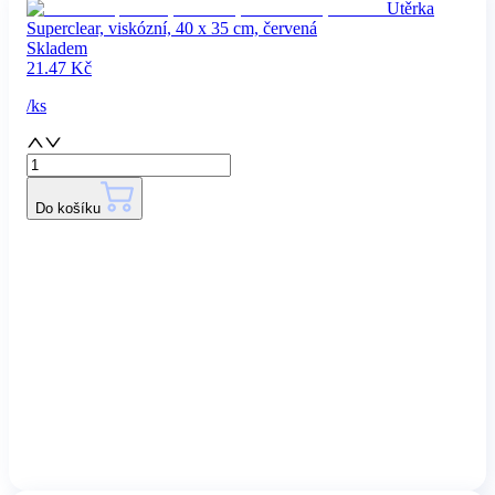
Utěrka
Superclear, viskózní, 40 x 35 cm, červená
Skladem
21.47
Kč
/
ks
Do košíku