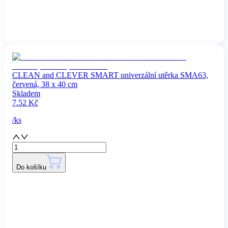
CLEAN and CLEVER SMART univerzální utěrka SMA63,
červená, 38 x 40 cm
Skladem
7.52
Kč
/
ks
Do košíku