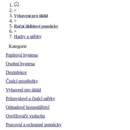
>
Vybavení pro úklid
>
Ruční úklidové pomůcky
>
Hadry a utěrky
Kategorie
Papírová hygiena
Osobní hygiena
Dezinfekce
Čistící prostředky
Vybavení pro úklid
Průmyslové a čistící utěrky
Odpadové hospodářství
Osvěžovače vzduchu
Pracovní a ochranné pomůcky