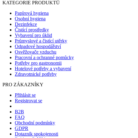
KATEGORIE PRODUKTŮ
Papírová hygiena
Osobní hygiena
Dezinfekce
Čistící prostředky
Vybavení pro úklid
Průmyslové a čistící utěrky
Odpadové hospodářství
Osvěžovače vzduchu
Pracovní a ochranné pomůcky
Potřeby pro gastronomii
Hotelové potřeby a vybavení
Zdravotnické potřeby
PRO ZÁKAZNÍKY
Přihlásit se
Registrovat se
B2B
FAQ
Obchodní podmínky
GDPR
Dotazník spokojenosti