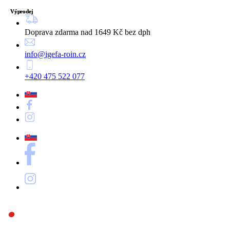
Výprodej
Výprodej
Výprodej
Doprava zdarma nad 1649 Kč bez dph
info@igefa-roin.cz
+420 475 522 077