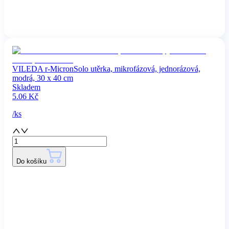
VILEDA r-MicronSolo utěrka, mikrofázová, jednorázová,
modrá, 30 x 40 cm
Skladem
5.06
Kč
/
ks
Do košíku