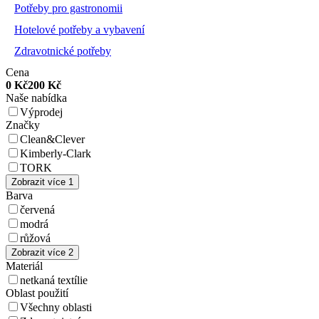
Potřeby pro gastronomii
Hotelové potřeby a vybavení
Zdravotnické potřeby
Cena
0
Kč
200
Kč
Naše nabídka
Výprodej
Značky
Clean&Clever
Kimberly-Clark
TORK
Zobrazit více 1
Barva
červená
modrá
růžová
Zobrazit více 2
Materiál
netkaná textílie
Oblast použití
Všechny oblasti