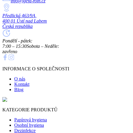
info@igefa-roin.cz
Předlická 463/9A,
400 01 Ústí nad Labem
Česká republika
Pondělí - pátek:
7:00 – 15:30
Sobota – Neděle:
zavřeno
INFORMACE O SPOLEČNOSTI
O nás
Kontakt
Blog
KATEGORIE PRODUKTŮ
Papírová hygiena
Osobní hygiena
Dezinfekce