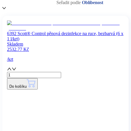
Seřadit podle
Oblíbenost
6392 Scott® Control pěnová dezinfekce na ruce, bezbarvá (6 x
1 l/krt)
Skladem
2532.77
Kč
/
krt
Do košíku