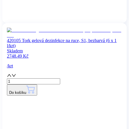
420105 Tork gelová dezinfekce na ruce, S1, bezbarvá (6 x 1
l/krt)
Skladem
2748.49
Kč
/
krt
Do košíku