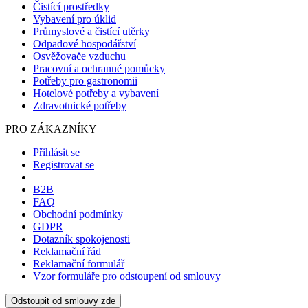
Čistící prostředky
Vybavení pro úklid
Průmyslové a čistící utěrky
Odpadové hospodářství
Osvěžovače vzduchu
Pracovní a ochranné pomůcky
Potřeby pro gastronomii
Hotelové potřeby a vybavení
Zdravotnické potřeby
PRO ZÁKAZNÍKY
Přihlásit se
Registrovat se
B2B
FAQ
Obchodní podmínky
GDPR
Dotazník spokojenosti
Reklamační řád
Reklamační formulář
Vzor formuláře pro odstoupení od smlouvy
Odstoupit od smlouvy zde