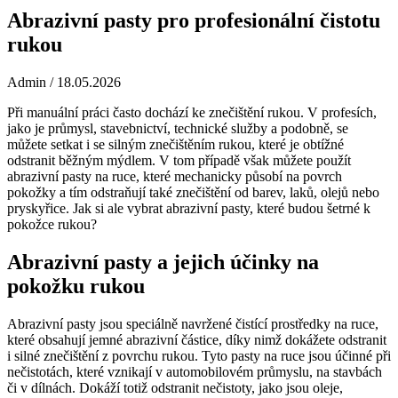
Abrazivní pasty pro profesionální čistotu
rukou
Admin
/ 18.05.2026
Při manuální práci často dochází ke znečištění rukou. V profesích,
jako je průmysl, stavebnictví, technické služby a podobně, se
můžete setkat i se silným znečištěním rukou, které je obtížné
odstranit běžným mýdlem. V tom případě však můžete použít
abrazivní pasty na ruce, které mechanicky působí na povrch
pokožky a tím odstraňují také znečištění od barev, laků, olejů nebo
pryskyřice. Jak si ale vybrat abrazivní pasty, které budou šetrné k
pokožce rukou?
Abrazivní pasty a jejich účinky na
pokožku rukou
Abrazivní pasty jsou speciálně navržené čistící prostředky na ruce,
které obsahují jemné abrazivní částice, díky nimž dokážete odstranit
i silné znečištění z povrchu rukou. Tyto pasty na ruce jsou účinné při
nečistotách, které vznikají v automobilovém průmyslu, na stavbách
či v dílnách. Dokáží totiž odstranit nečistoty, jako jsou oleje,