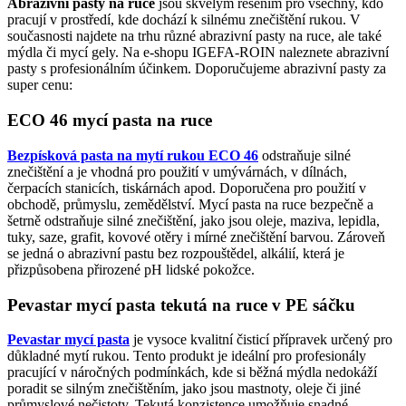
Abrazivní pasty na ruce
jsou skvělým řešením pro všechny, kdo
pracují v prostředí, kde dochází k silnému znečištění rukou. V
současnosti najdete na trhu různé abrazivní pasty na ruce, ale také
mýdla či mycí gely. Na e-shopu IGEFA-ROIN naleznete abrazivní
pasty s profesionálním účinkem. Doporučujeme abrazivní pasty za
super cenu:
ECO 46 mycí pasta na ruce
Bezpísková pasta na mytí rukou ECO 46
odstraňuje silné
znečištění a je vhodná pro použití v umývárnách, v dílnách,
čerpacích stanicích, tiskárnách apod. Doporučena pro použití v
obchodě, průmyslu, zemědělství. Mycí pasta na ruce bezpečně a
šetrně odstraňuje silné znečištění, jako jsou oleje, maziva, lepidla,
tuky, saze, grafit, kovové otěry i mírné znečištění barvou. Zároveň
se jedná o abrazivní pastu bez rozpouštědel, alkálií, která je
přizpůsobena přirozené pH lidské pokožce.
Pevastar mycí pasta tekutá na ruce v PE sáčku
Pevastar mycí pasta
je vysoce kvalitní čisticí přípravek určený pro
důkladné mytí rukou. Tento produkt je ideální pro profesionály
pracující v náročných podmínkách, kde si běžná mýdla nedokáží
poradit se silným znečištěním, jako jsou mastnoty, oleje či jiné
průmyslové nečistoty. Tekutá konzistence umožňuje snadné