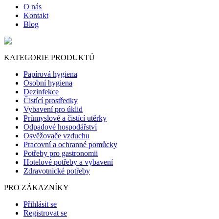
O nás
Kontakt
Blog
KATEGORIE PRODUKTŮ
Papírová hygiena
Osobní hygiena
Dezinfekce
Čistící prostředky
Vybavení pro úklid
Průmyslové a čistící utěrky
Odpadové hospodářství
Osvěžovače vzduchu
Pracovní a ochranné pomůcky
Potřeby pro gastronomii
Hotelové potřeby a vybavení
Zdravotnické potřeby
PRO ZÁKAZNÍKY
Přihlásit se
Registrovat se