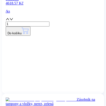
4618.57
Kč
/
ks
Do košíku
Zásobník na
tampony a vložky, nerez, zelená