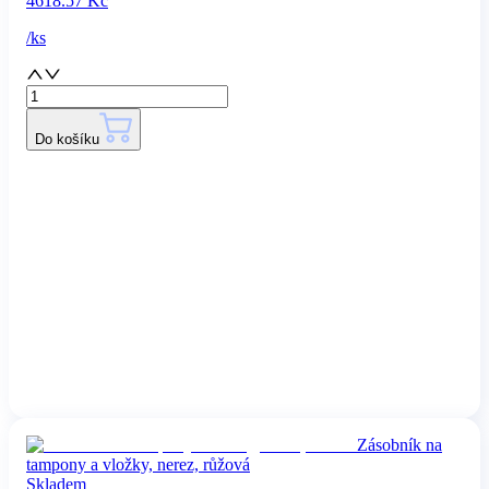
4618.57
Kč
/
ks
Do košíku
Zásobník na
tampony a vložky, nerez, růžová
Skladem