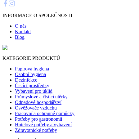
INFORMACE O SPOLEČNOSTI
O nás
Kontakt
Blog
KATEGORIE PRODUKTŮ
Papírová hygiena
Osobní hygiena
Dezinfekce
Čistící prostředky
Vybavení pro úklid
Průmyslové a čistící utěrky
Odpadové hospodářství
Osvěžovače vzduchu
Pracovní a ochranné pomůcky
Potřeby pro gastronomii
Hotelové potřeby a vybavení
Zdravotnické potřeby