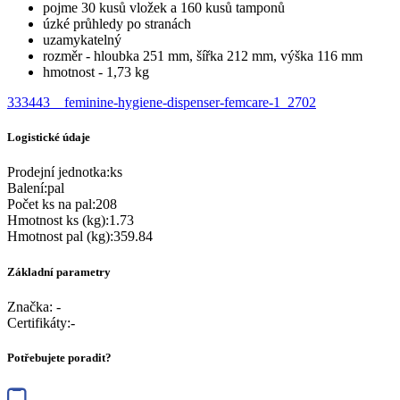
pojme 30 kusů vložek a 160 kusů tamponů
úzké průhledy po stranách
uzamykatelný
rozměr - hloubka 251 mm, šířka 212 mm, výška 116 mm
hmotnost - 1,73 kg
333443__feminine-hygiene-dispenser-femcare-1_2702
Logistické údaje
Prodejní jednotka
:
ks
Balení
:
pal
Počet ks na pal
:
208
Hmotnost ks (kg)
:
1.73
Hmotnost pal (kg)
:
359.84
Základní parametry
Značka:
-
Certifikáty
:
-
Potřebujete poradit?