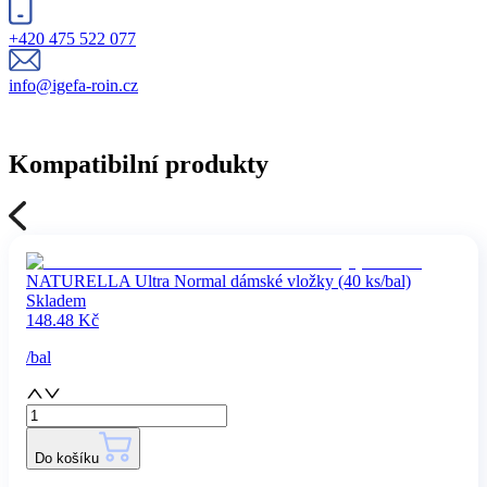
+420 475 522 077
info@igefa-roin.cz
Kompatibilní produkty
NATURELLA Ultra Normal dámské vložky (40 ks/bal)
Skladem
148.48
Kč
/
bal
Do košíku