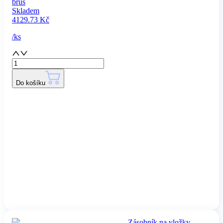
brus
Skladem
4129.73
Kč
/
ks
Do košíku
Zásobník na vložky,