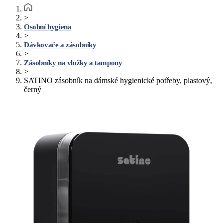
>
Osobní hygiena
>
Dávkovače a zásobníky
>
Zásobníky na vložky a tampony
>
SATINO zásobník na dámské hygienické potřeby, plastový,
černý