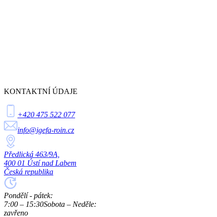
KONTAKTNÍ ÚDAJE
+420 475 522 077
info@igefa-roin.cz
Předlická 463/9A,
400 01 Ústí nad Labem
Česká republika
Pondělí - pátek:
7:00 – 15:30
Sobota – Neděle:
zavřeno