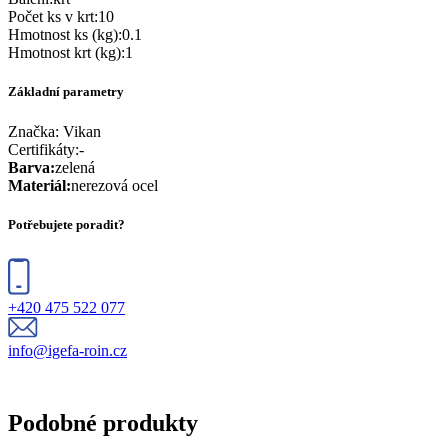
Počet ks v krt
:
10
Hmotnost ks (kg)
:
0.1
Hmotnost krt (kg)
:
1
Základní parametry
Značka:
Vikan
Certifikáty
:
-
Barva
:
zelená
Materiál
:
nerezová ocel
Potřebujete poradit?
+420 475 522 077
info@igefa-roin.cz
Podobné produkty