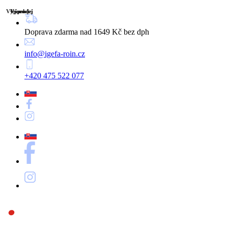
Výprodej
Výprodej
Výprodej
Výprodej
Výprodej
Doprava zdarma nad 1649 Kč bez dph
info@igefa-roin.cz
+420 475 522 077