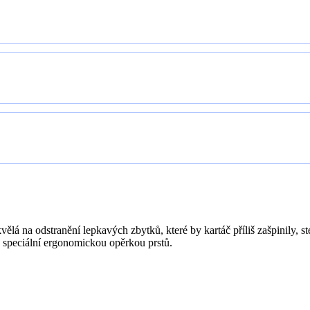
vělá na odstranění lepkavých zbytků, které by kartáč příliš zašpinily, s
 speciální ergonomickou opěrkou prstů.