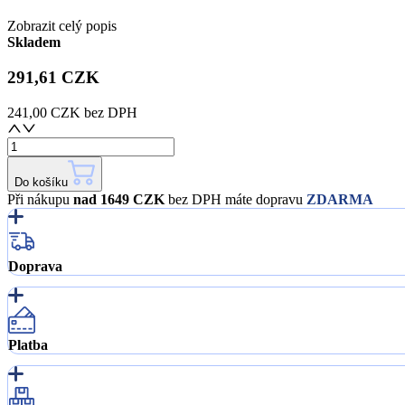
Zobrazit celý popis
Skladem
291,61 CZK
241,00 CZK
bez DPH
Do košíku
Při nákupu
nad 1649 CZK
bez DPH máte dopravu
ZDARMA
Doprava
Platba