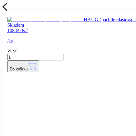
HAUG špachtle plastová, b
Skladem
108.69
Kč
/
ks
Do košíku