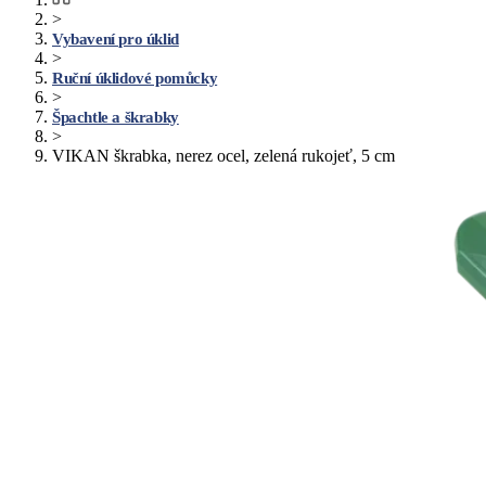
>
Vybavení pro úklid
>
Ruční úklidové pomůcky
>
Špachtle a škrabky
>
VIKAN škrabka, nerez ocel, zelená rukojeť, 5 cm