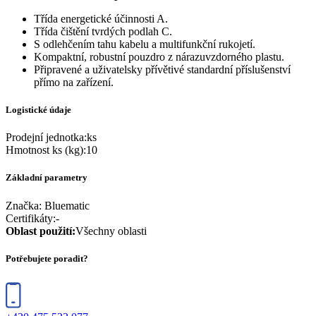
Třída energetické účinnosti A.
Třída čištění tvrdých podlah C.
S odlehčením tahu kabelu a multifunkční rukojetí.
Kompaktní, robustní pouzdro z nárazuvzdorného plastu.
Připravené a uživatelsky přívětivé standardní příslušenství
přímo na zařízení.
Logistické údaje
Prodejní jednotka
:
ks
Hmotnost ks (kg)
:
10
Základní parametry
Značka:
Bluematic
Certifikáty
:
-
Oblast použití
:
Všechny oblasti
Potřebujete poradit?