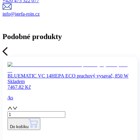
+420 475 522 077
info@igefa-roin.cz
Podobné produkty
BLUEMATIC VC 14HEPA ECO prachový vysavač, 850 W
Skladem
7467.82
Kč
/
ks
Do košíku