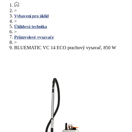
>
Vybavení pro úklid
>
Úklidová technika
>
Průmyslové vysavače
>
BLUEMATIC VC 14 ECO prachový vysavač, 850 W