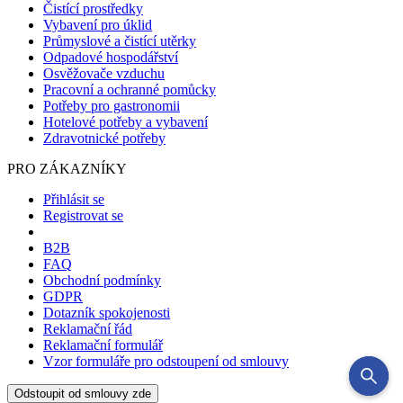
Čistící prostředky
Vybavení pro úklid
Průmyslové a čistící utěrky
Odpadové hospodářství
Osvěžovače vzduchu
Pracovní a ochranné pomůcky
Potřeby pro gastronomii
Hotelové potřeby a vybavení
Zdravotnické potřeby
PRO ZÁKAZNÍKY
Přihlásit se
Registrovat se
B2B
FAQ
Obchodní podmínky
GDPR
Dotazník spokojenosti
Reklamační řád
Reklamační formulář
Vzor formuláře pro odstoupení od smlouvy
Odstoupit od smlouvy zde