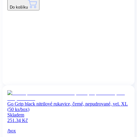
Do košíku
Go Grip black nitrilové rukavice, černé, nepudrované, vel. XL
(50 ks/box)
Skladem
251.34
Kč
/
box