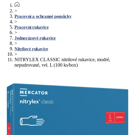
>
Pracovní a ochranné pomůcky
>
Pracovní rukavice
>
Jednorázové rukavice
>
Nitrilové rukavice
>
NITRYLEX CLASSIC nitrilové rukavice, modré,
nepudrované, vel. L (100 ks/box)