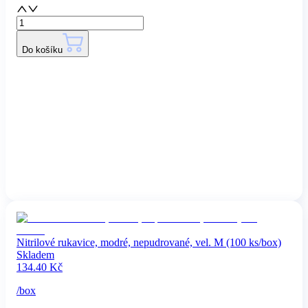
Do košíku
Nitrilové rukavice, modré, nepudrované, vel. M (100 ks/box)
Skladem
134.40
Kč
/
box