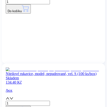
Do košíku
Nitrilové rukavice, modré, nepudrované, vel. S (100 ks/box)
Skladem
134.40
Kč
/
box