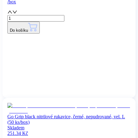
/
box
Do košíku
Go Grip black nitrilové rukavice, černé, nepudrované, vel. L
(50 ks/box)
Skladem
251.34
Kč