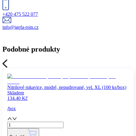
+420 475 522 077
info@igefa-roin.cz
Podobné produkty
Nitrilové rukavice, modré, nepudrované, vel. XL (100 ks/box)
Skladem
134.40
Kč
/
box