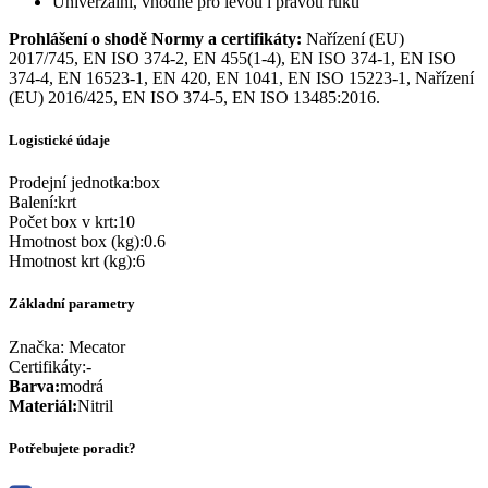
Univerzální, vhodné pro levou i pravou ruku
Prohlášení o shodě
Normy a certifikáty:
Nařízení (EU)
2017/745, EN ISO 374-2, EN 455(1-4), EN ISO 374-1, EN ISO
374-4, EN 16523-1, EN 420, EN 1041, EN ISO 15223-1, Nařízení
(EU) 2016/425, EN ISO 374-5, EN ISO 13485:2016.
Logistické údaje
Prodejní jednotka
:
box
Balení
:
krt
Počet box v krt
:
10
Hmotnost box (kg)
:
0.6
Hmotnost krt (kg)
:
6
Základní parametry
Značka:
Mecator
Certifikáty
:
-
Barva
:
modrá
Materiál
:
Nitril
Potřebujete poradit?