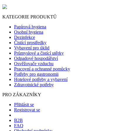
KATEGORIE PRODUKTŮ
Papírová hygiena
Osobní hygiena
Dezinfekce
Čistící prostředky
Vybavení pro úklid
Průmyslové a čistící utěrky
Odpadové hospodářství
Osvěžovače vzduchu
Pracovní a ochranné pomůcky
Potřeby pro gastronomii
Hotelové potřeby a vybavení
Zdravotnické potřeby
PRO ZÁKAZNÍKY
Přihlásit se
Registrovat se
B2B
FAQ
Obchodní podmínky