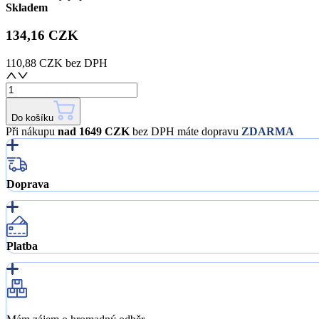
Skladem
134,16 CZK
110,88 CZK
bez DPH
Do košíku
Při nákupu
nad 1649 CZK
bez DPH máte dopravu
ZDARMA
Doprava
Platba