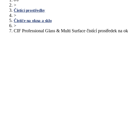
>
Čistící prostředky
>
Čističe na okna a sklo
>
CIF Professional Glass & Multi Surface čistící prostředek na 