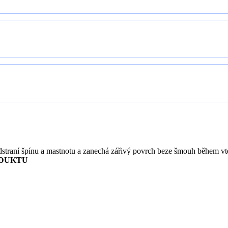
straní špínu a mastnotu a zanechá zářivý povrch beze šmouh během vte
DUKTU
y