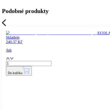
Podobné produkty
ECOLAB C
Skladem
240.37
Kč
/
lah
Do košíku