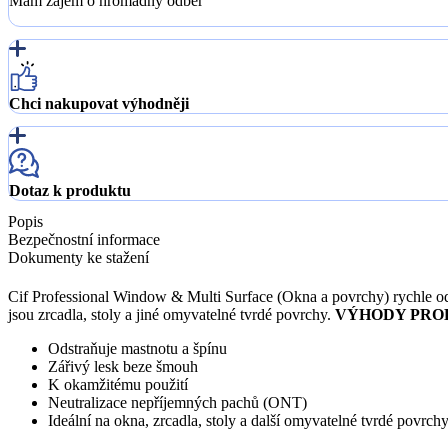
Mám zájem o hromadný odběr
Chci nakupovat výhodněji
Dotaz k produktu
Popis
Bezpečnostní informace
Dokumenty ke stažení
Cif Professional Window & Multi Surface (Okna a povrchy) rychle od
jsou zrcadla, stoly a jiné omyvatelné tvrdé povrchy.
VÝHODY PRO
Odstraňuje mastnotu a špínu
Zářivý lesk beze šmouh
K okamžitému použití
Neutralizace nepříjemných pachů (ONT)
Ideální na okna, zrcadla, stoly a další omyvatelné tvrdé povrch