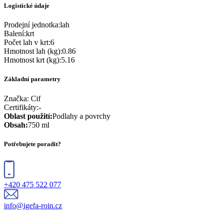
Logistické údaje
Prodejní jednotka
:
lah
Balení
:
krt
Počet lah v krt
:
6
Hmotnost lah (kg)
:
0.86
Hmotnost krt (kg)
:
5.16
Základní parametry
Značka:
Cif
Certifikáty
:
-
Oblast použití
:
Podlahy a povrchy
Obsah
:
750 ml
Potřebujete poradit?
+420 475 522 077
info@igefa-roin.cz