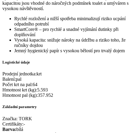
kapacitou jsou vhodné do náročných podmínek toalet a umýváren s
vysokou návštěvností.
Rychlé rozložení a nižší spotřeba minimalizují riziko ucpání
odpadního potrubí
SmartCore® – pro rychlé a snadné vyjímání dutinky při
doplňování
Vysoká kapacita: snižuje nároky na údržbu a riziko toho, že
ručníky dojdou
Jemný hygienický papír s vysokou bělostí pro trvalý dojem
Logistické údaje
Prodejní jednotka
:
krt
Balení
:
pal
Počet krt na pal
:
64
Hmotnost krt (kg)
:
5.593
Hmotnost pal (kg)
:
357.952
Základní parametry
Značka:
TORK
Certifikáty
:
-
Barva
:
bílá