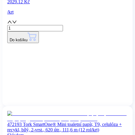
2029.12
Kč
/
krt
Do košíku
472193 Tork SmartOne® Mini toaletní papír, T9, celulóza +
recykl, bílý, 2-vrst., 620 útr., 111,6 m (12 rol/krt)