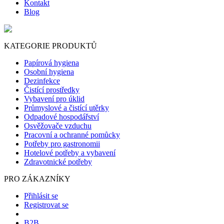
Kontakt
Blog
KATEGORIE PRODUKTŮ
Papírová hygiena
Osobní hygiena
Dezinfekce
Čistící prostředky
Vybavení pro úklid
Průmyslové a čistící utěrky
Odpadové hospodářství
Osvěžovače vzduchu
Pracovní a ochranné pomůcky
Potřeby pro gastronomii
Hotelové potřeby a vybavení
Zdravotnické potřeby
PRO ZÁKAZNÍKY
Přihlásit se
Registrovat se
B2B