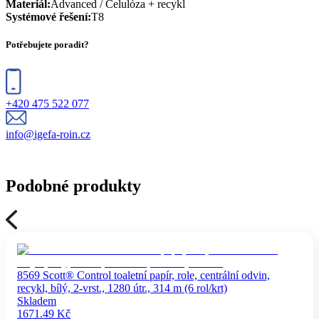
Materiál
:
Advanced / Celulóza + recykl
Systémové řešení
:
T8
Potřebujete poradit?
+420 475 522 077
info@igefa-roin.cz
Podobné produkty
8569 Scott® Control toaletní papír, role, centrální odvin,
recykl, bílý, 2-vrst., 1280 útr., 314 m (6 rol/krt)
Skladem
1671.49
Kč