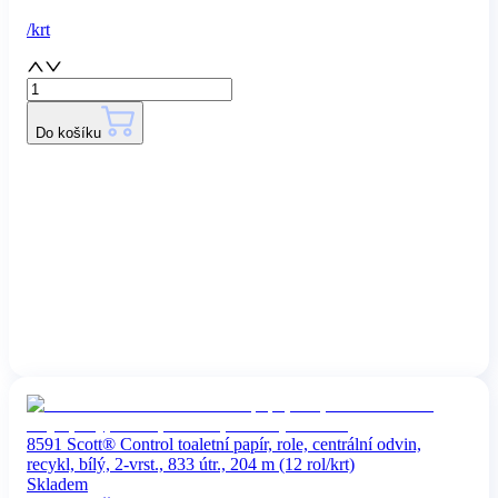
/
krt
Do košíku
8591 Scott® Control toaletní papír, role, centrální odvin,
recykl, bílý, 2-vrst., 833 útr., 204 m (12 rol/krt)
Skladem