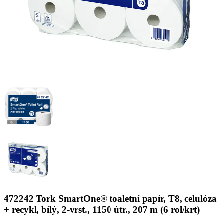
472242 Tork SmartOne® toaletní papír, T8, celulóza
+ recykl, bílý, 2-vrst., 1150 útr., 207 m (6 rol/krt)