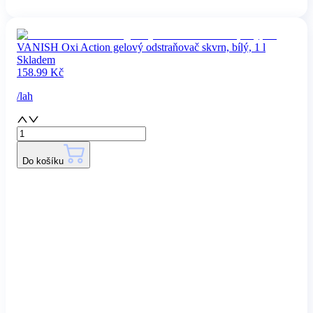
VANISH Oxi Action gelový odstraňovač skvrn, bílý, 1 l
Skladem
158.99
Kč
/
lah
Do košíku