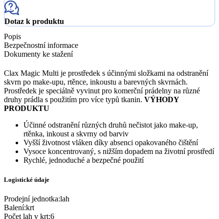
Dotaz k produktu
Popis
Bezpečnostní informace
Dokumenty ke stažení
Clax Magic Multi je prostředek s účinnými složkami na odstranění
skvrn po make-upu, rtěnce, inkoustu a barevných skvrnách.
Prostředek je speciálně vyvinut pro komerční prádelny na různé
druhy prádla s použitím pro více typů tkanin.
VÝHODY
PRODUKTU
Účinné odstranění různých druhů nečistot jako make-up,
rtěnka, inkoust a skvrny od barviv
Vyšší životnost vláken díky absenci opakovaného čištění
Vysoce koncentrovaný, s nižším dopadem na životní prostředí
Rychlé, jednoduché a bezpečné použití
Logistické údaje
Prodejní jednotka
:
lah
Balení
:
krt
Počet lah v krt
:
6