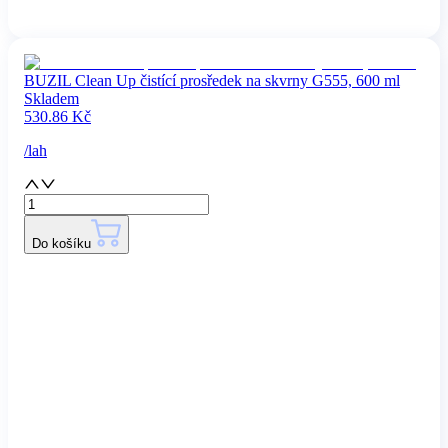
BUZIL Clean Up čistící prosředek na skvrny G555, 600 ml
Skladem
530.86
Kč
/
lah
Do košíku