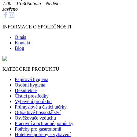
7:00 – 15:30
Sobota – Neděle:
zavřeno
INFORMACE O SPOLEČNOSTI
O nás
Kontakt
Blog
KATEGORIE PRODUKTŮ
Papírová hygiena
Osobní hygiena
Dezinfekce
Čistící prostředky
Vybavení pro úklid
Průmyslové a čistící utěrky
Odpadové hospodářství
Osvěžovače vzduchu
Pracovní a ochranné pomůcky
Potřeby pro gastronomii
Hotelové potřeby a vybavení