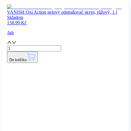
VANISH Oxi Action gelový odstraňovač skvrn, růžový, 1 l
Skladem
158.99
Kč
/
lah
Do košíku