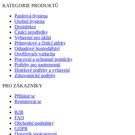
KATEGORIE PRODUKTŮ
Papírová hygiena
Osobní hygiena
Dezinfekce
Čistící prostředky
Vybavení pro úklid
Průmyslové a čistící utěrky
Odpadové hospodářství
Osvěžovače vzduchu
Pracovní a ochranné pomůcky
Potřeby pro gastronomii
Hotelové potřeby a vybavení
Zdravotnické potřeby
PRO ZÁKAZNÍKY
Přihlásit se
Registrovat se
B2B
FAQ
Obchodní podmínky
GDPR
Dotazník spokojenosti