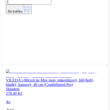
Do košíku
VILEDA r-MicroLite Max mop, mikrofázový, bílý/šedý,
hladký, kapsový, 40 cm (CombiSpeed Pro)
Skladem
278.49
Kč
/
ks