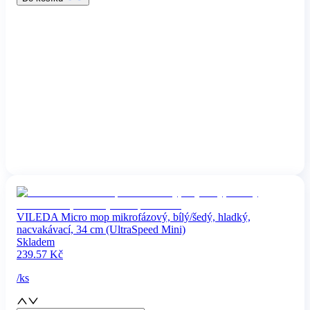
VILEDA Micro mop mikrofázový, bílý/šedý, hladký,
nacvakávací, 34 cm (UltraSpeed Mini)
Skladem
239.57
Kč
/
ks