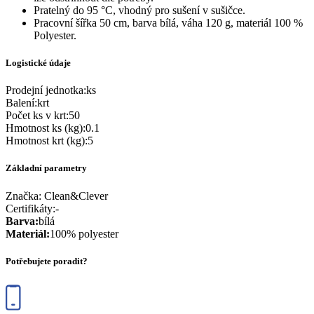
Pratelný do 95 °C, vhodný pro sušení v sušičce.
Pracovní šířka 50 cm, barva bílá, váha 120 g, materiál 100 %
Polyester.
Logistické údaje
Prodejní jednotka
:
ks
Balení
:
krt
Počet ks v krt
:
50
Hmotnost ks (kg)
:
0.1
Hmotnost krt (kg)
:
5
Základní parametry
Značka:
Clean&Clever
Certifikáty
:
-
Barva
:
bílá
Materiál
:
100% polyester
Potřebujete poradit?