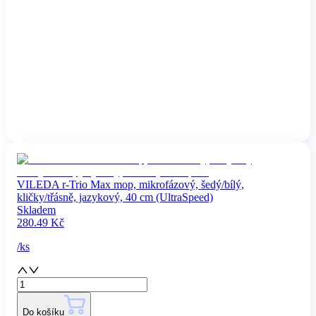
VILEDA r-Trio Max mop, mikrofázový, šedý/bílý,
kličky/třásně, jazykový, 40 cm (UltraSpeed)
Skladem
280.49
Kč
/
ks
Do košíku