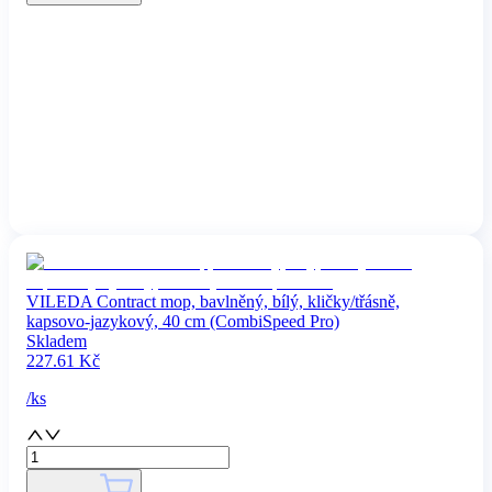
VILEDA Contract mop, bavlněný, bílý, kličky/třásně,
kapsovo-jazykový, 40 cm (CombiSpeed Pro)
Skladem
227.61
Kč
/
ks