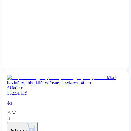
Mop
bavlněný, bílý, kličky/třásně, jazykový, 40 cm
Skladem
152.51
Kč
/
ks
Do košíku