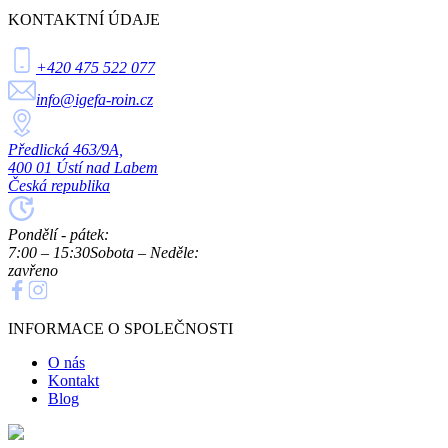
KONTAKTNÍ ÚDAJE
+420 475 522 077
info@igefa-roin.cz
Předlická 463/9A,
400 01 Ústí nad Labem
Česká republika
Pondělí - pátek:
7:00 – 15:30
Sobota – Neděle:
zavřeno
INFORMACE O SPOLEČNOSTI
O nás
Kontakt
Blog