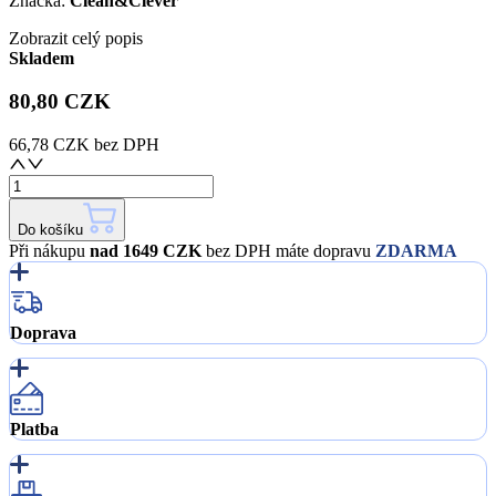
Značka:
Clean&Clever
Zobrazit celý popis
Skladem
80,80 CZK
66,78 CZK
bez DPH
Do košíku
Při nákupu
nad 1649 CZK
bez DPH máte dopravu
ZDARMA
Doprava
Platba