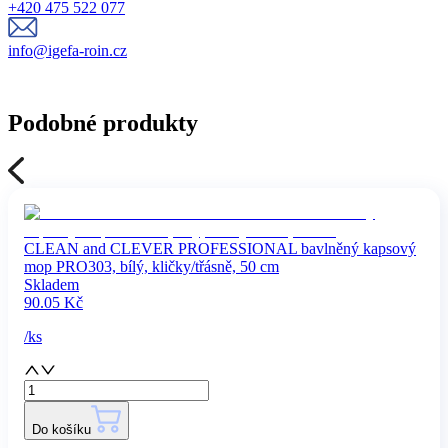
+420 475 522 077
info@igefa-roin.cz
Podobné produkty
CLEAN and CLEVER PROFESSIONAL bavlněný kapsový
mop PRO303, bílý, kličky/třásně, 50 cm
Skladem
90.05
Kč
/
ks
Do košíku