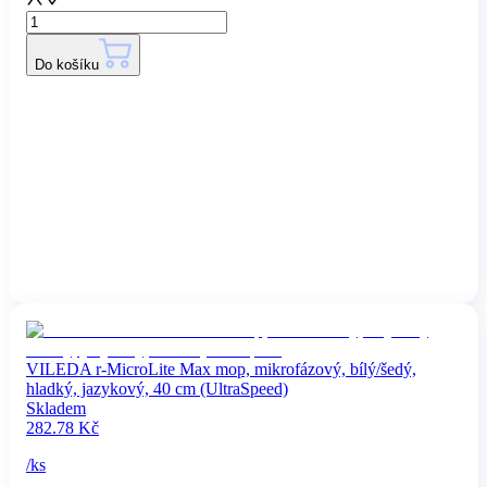
Do košíku
VILEDA r-MicroLite Max mop, mikrofázový, bílý/šedý,
hladký, jazykový, 40 cm (UltraSpeed)
Skladem
282.78
Kč
/
ks