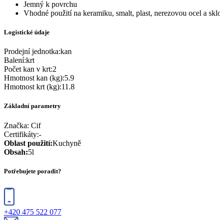
Jemný k povrchu
Vhodné použití na keramiku, smalt, plast, nerezovou ocel a sk
Logistické údaje
Prodejní jednotka
:
kan
Balení
:
krt
Počet kan v krt
:
2
Hmotnost kan (kg)
:
5.9
Hmotnost krt (kg)
:
11.8
Základní parametry
Značka:
Cif
Certifikáty
:
-
Oblast použití
:
Kuchyně
Obsah
:
5l
Potřebujete poradit?
+420 475 522 077