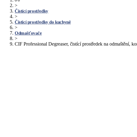
>
Čistící prostředky
>
Čisticí prostředky do kuchyně
>
Odmašťovače
>
CIF Professional Degreaser, čistící prostředek na odmaštění, kon