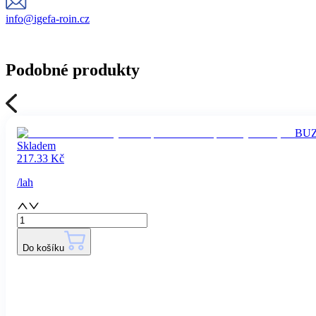
info@igefa-roin.cz
Podobné produkty
BUZI
Skladem
217.33
Kč
/
lah
Do košíku