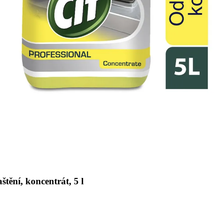
štění, koncentrát, 5 l