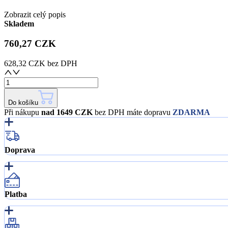
Zobrazit celý popis
Skladem
760,27 CZK
628,32 CZK
bez DPH
Do košíku
Při nákupu
nad 1649 CZK
bez DPH máte dopravu
ZDARMA
Doprava
Platba