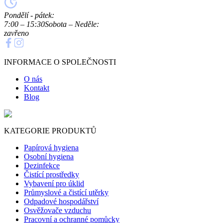
Pondělí - pátek:
7:00 – 15:30
Sobota – Neděle:
zavřeno
INFORMACE O SPOLEČNOSTI
O nás
Kontakt
Blog
KATEGORIE PRODUKTŮ
Papírová hygiena
Osobní hygiena
Dezinfekce
Čistící prostředky
Vybavení pro úklid
Průmyslové a čistící utěrky
Odpadové hospodářství
Osvěžovače vzduchu
Pracovní a ochranné pomůcky