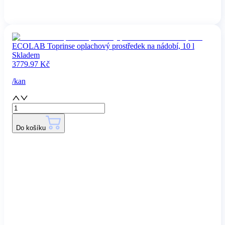
ECOLAB Toprinse oplachový prostředek na nádobí, 10 l
Skladem
3779.97
Kč
/
kan
Do košíku