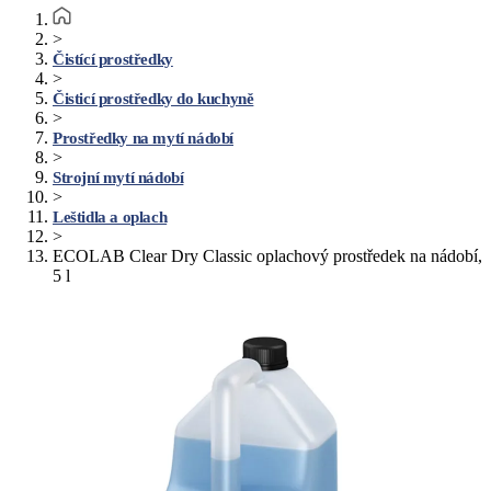
>
Čistící prostředky
>
Čisticí prostředky do kuchyně
>
Prostředky na mytí nádobí
>
Strojní mytí nádobí
>
Leštidla a oplach
>
ECOLAB Clear Dry Classic oplachový prostředek na nádobí,
5 l