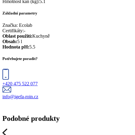
Hmotnost kan (kg)
:
5.1
Základní parametry
Značka:
Ecolab
Certifikáty
:
-
Oblast použití
:
Kuchyně
Obsah
:
5 l
Hodnota pH
:
5.5
Potřebujete poradit?
+420 475 522 077
info@igefa-roin.cz
Podobné produkty