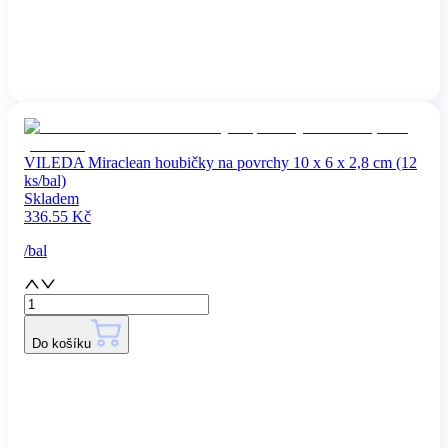
VILEDA Miraclean houbičky na povrchy 10 x 6 x 2,8 cm (12
ks/bal)
Skladem
336.55
Kč
/
bal
Do košíku