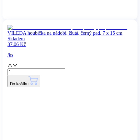
VILEDA houbička na nádobí, žlutá, černý pad, 7 x 15 cm
Skladem
37.06
Kč
/
ks
Do košíku