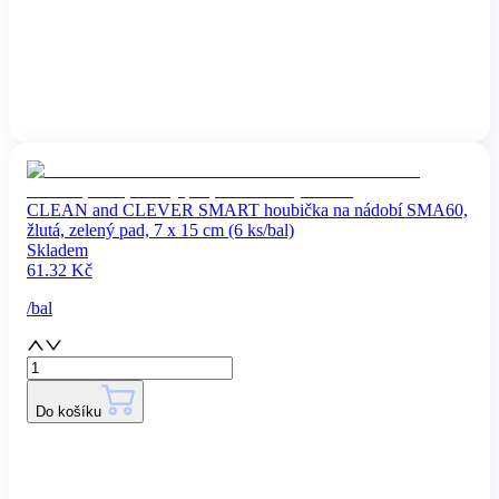
CLEAN and CLEVER SMART houbička na nádobí SMA60,
žlutá, zelený pad, 7 x 15 cm (6 ks/bal)
Skladem
61.32
Kč
/
bal
Do košíku