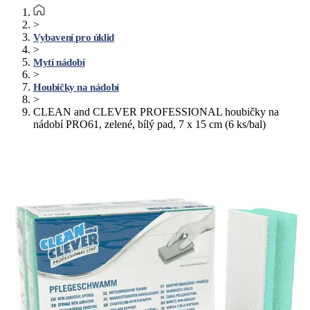
>
Vybavení pro úklid
>
Mytí nádobí
>
Houbičky na nádobí
>
CLEAN and CLEVER PROFESSIONAL houbičky na
nádobí PRO61, zelené, bílý pad, 7 x 15 cm (6 ks/bal)