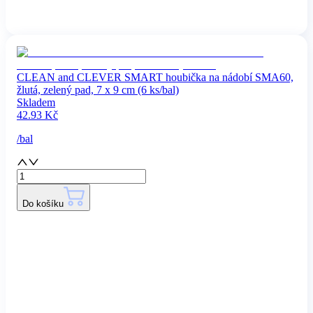
CLEAN and CLEVER SMART houbička na nádobí SMA60,
žlutá, zelený pad, 7 x 9 cm (6 ks/bal)
Skladem
42.93
Kč
/
bal
Do košíku