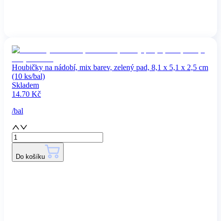
Houbičky na nádobí, mix barev, zelený pad, 8,1 x 5,1 x 2,5 cm
(10 ks/bal)
Skladem
14.70
Kč
/
bal
Do košíku