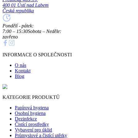
400 01 Ústí nad Labem
Česká republika
Pondělí - pátek:
7:00 – 15:30
Sobota – Neděle:
zavřeno
INFORMACE O SPOLEČNOSTI
O nás
Kontakt
Blog
KATEGORIE PRODUKTŮ
Papírová hygiena
Osobní hygiena
Dezinfekce
Čistící prostředky
Vybavení pro úklid
Průmyslové a čistící utěrky