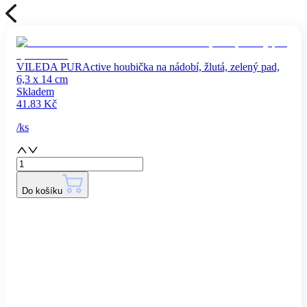
VILEDA PURActive houbička na nádobí, žlutá, zelený pad,
6,3 x 14 cm
Skladem
41.83
Kč
/
ks
Do košíku