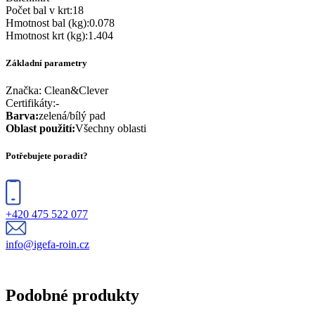
Počet bal v krt
:
18
Hmotnost bal (kg)
:
0.078
Hmotnost krt (kg)
:
1.404
Základní parametry
Značka:
Clean&Clever
Certifikáty
:
-
Barva
:
zelená/bílý pad
Oblast použití
:
Všechny oblasti
Potřebujete poradit?
+420 475 522 077
info@igefa-roin.cz
Podobné produkty