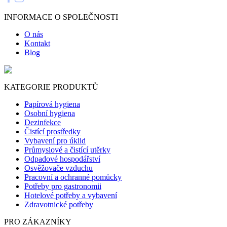
INFORMACE O SPOLEČNOSTI
O nás
Kontakt
Blog
KATEGORIE PRODUKTŮ
Papírová hygiena
Osobní hygiena
Dezinfekce
Čistící prostředky
Vybavení pro úklid
Průmyslové a čistící utěrky
Odpadové hospodářství
Osvěžovače vzduchu
Pracovní a ochranné pomůcky
Potřeby pro gastronomii
Hotelové potřeby a vybavení
Zdravotnické potřeby
PRO ZÁKAZNÍKY