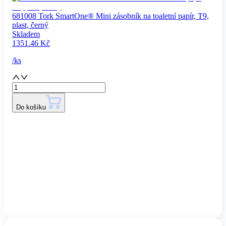
681008 Tork SmartOne® Mini zásobník na toaletní papír, T9,
plast, černý
Skladem
1351.46
Kč
/
ks
Do košíku