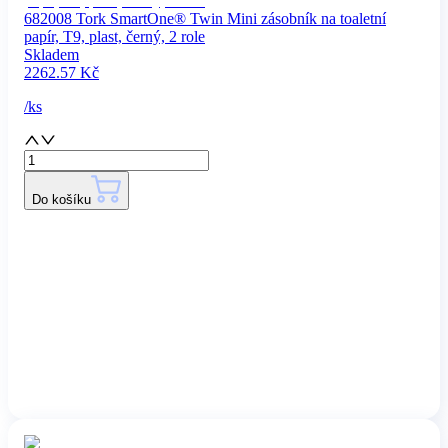
682008 Tork SmartOne® Twin Mini zásobník na toaletní
papír, T9, plast, černý, 2 role
Skladem
2262.57
Kč
/
ks
Do košíku