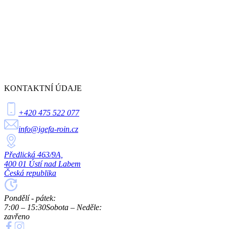
KONTAKTNÍ ÚDAJE
+420 475 522 077
info@igefa-roin.cz
Předlická 463/9A,
400 01 Ústí nad Labem
Česká republika
Pondělí - pátek:
7:00 – 15:30
Sobota – Neděle:
zavřeno