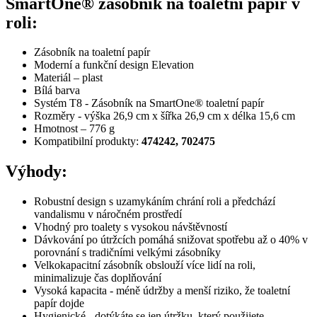
SmartOne® zásobník na toaletní papír v
roli:
Zásobník na toaletní papír
Moderní a funkční design Elevation
Materiál – plast
Bílá barva
Systém T8 - Zásobník na SmartOne® toaletní papír
Rozměry - výška 26,9 cm x šířka 26,9 cm x délka 15,6 cm
Hmotnost – 776 g
Kompatibilní produkty:
474242, 702475
Výhody:
Robustní design s uzamykáním chrání roli a předchází
vandalismu v náročném prostředí
Vhodný pro toalety s vysokou návštěvností
Dávkování po útržcích pomáhá snižovat spotřebu až o 40% v
porovnání s tradičními velkými zásobníky
Velkokapacitní zásobník obslouží více lidí na roli,
minimalizuje čas doplňování
Vysoká kapacita - méně údržby a menší riziko, že toaletní
papír dojde
Hygienické - dotýkáte se jen útržku, který použijete