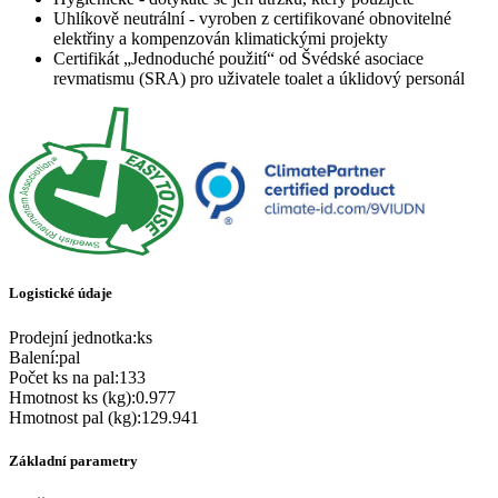
Uhlíkově neutrální - vyroben z certifikované obnovitelné
elektřiny a kompenzován klimatickými projekty
Certifikát „Jednoduché použití“ od Švédské asociace
revmatismu (SRA) pro uživatele toalet a úklidový personál
Logistické údaje
Prodejní jednotka
:
ks
Balení
:
pal
Počet ks na pal
:
133
Hmotnost ks (kg)
:
0.977
Hmotnost pal (kg)
:
129.941
Základní parametry