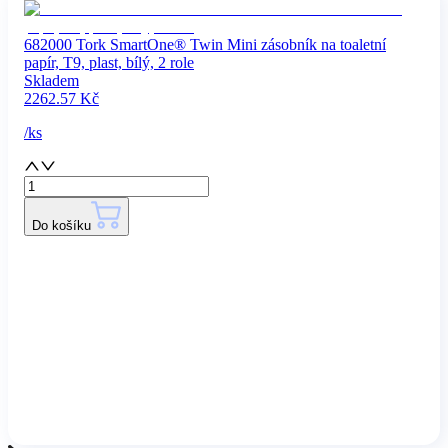
682000 Tork SmartOne® Twin Mini zásobník na toaletní
papír, T9, plast, bílý, 2 role
Skladem
2262.57
Kč
/
ks
Do košíku