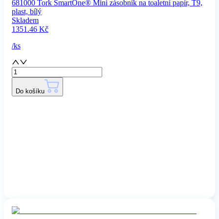
681000 Tork SmartOne® Mini zásobník na toaletní papír, T9,
plast, bílý
Skladem
1351.46
Kč
/
ks
Do košíku