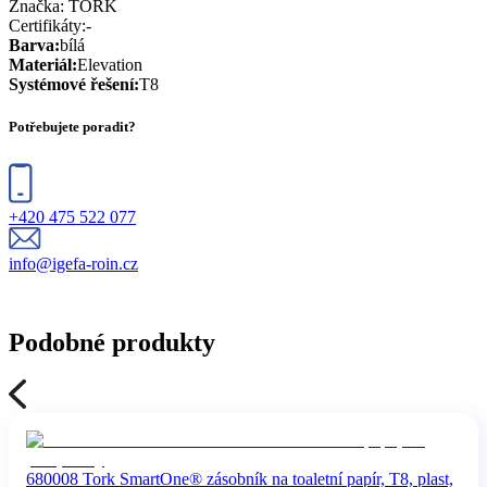
Značka:
TORK
Certifikáty
:
-
Barva
:
bílá
Materiál
:
Elevation
Systémové řešení
:
T8
Potřebujete poradit?
+420 475 522 077
info@igefa-roin.cz
Podobné produkty
680008 Tork SmartOne® zásobník na toaletní papír, T8, plast,