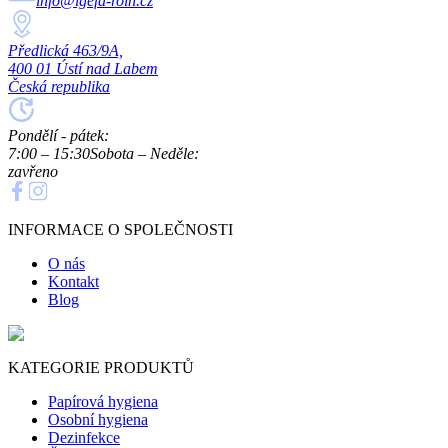
info@igefa-roin.cz
Předlická 463/9A,
400 01 Ústí nad Labem
Česká republika
Pondělí - pátek:
7:00 – 15:30
Sobota – Neděle:
zavřeno
INFORMACE O SPOLEČNOSTI
O nás
Kontakt
Blog
KATEGORIE PRODUKTŮ
Papírová hygiena
Osobní hygiena
Dezinfekce