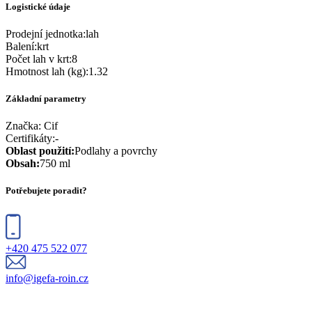
Logistické údaje
Prodejní jednotka
:
lah
Balení
:
krt
Počet lah v krt
:
8
Hmotnost lah (kg)
:
1.32
Základní parametry
Značka:
Cif
Certifikáty
:
-
Oblast použití
:
Podlahy a povrchy
Obsah
:
750 ml
Potřebujete poradit?
+420 475 522 077
info@igefa-roin.cz