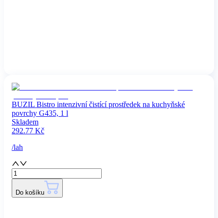
BUZIL Bistro intenzivní čistící prostředek na kuchyňské
povrchy G435, 1 l
Skladem
292.77
Kč
/
lah
Do košíku