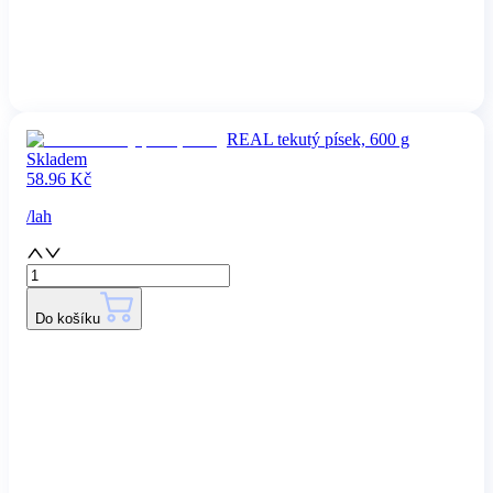
REAL tekutý písek, 600 g
Skladem
58.96
Kč
/
lah
Do košíku