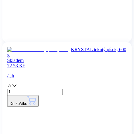
KRYSTAL tekutý písek, 600
g
Skladem
72.53
Kč
/
lah
Do košíku