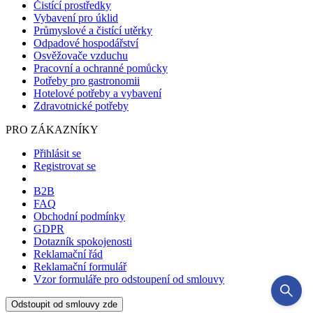
Čistící prostředky
Vybavení pro úklid
Průmyslové a čistící utěrky
Odpadové hospodářství
Osvěžovače vzduchu
Pracovní a ochranné pomůcky
Potřeby pro gastronomii
Hotelové potřeby a vybavení
Zdravotnické potřeby
PRO ZÁKAZNÍKY
Přihlásit se
Registrovat se
B2B
FAQ
Obchodní podmínky
GDPR
Dotazník spokojenosti
Reklamační řád
Reklamační formulář
Vzor formuláře pro odstoupení od smlouvy
Odstoupit od smlouvy zde