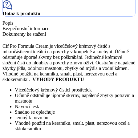
Dotaz k produktu
Popis
Bezpečnostní informace
Dokumenty ke stažení
Cif Pro Formula Cream je víceúčelový krémový čistič s
mikročásticemi ideální na povrchy v koupelně a kuchyni. Účinně
odstraňuje úporné skvrny bez poškrábání. Jedinečné krémové
složení čistí do hloubky a povrchy znovu oživí. Odstraňuje napálené
zbytky jídla, odolnou mastnotu, zbytky od mýdla a vodní kámen.
Vhodné použití na keramiku, smalt, plast, nerezovou ocel a
sklokeramiku.
VÝHODY PRODUKTU
Víceúčelový krémový čisticí prostředek
Účinně odstraňuje úporné skvrny, napálené zbytky potravin a
mastnotu
Navrací lesk
Snadno se oplachuje
Jemný k povrchu
Vhodné použití na keramiku, smalt, plast, nerezovou ocel a
sklokeramiku