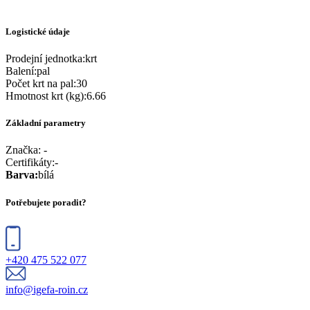
Logistické údaje
Prodejní jednotka
:
krt
Balení
:
pal
Počet krt na pal
:
30
Hmotnost krt (kg)
:
6.66
Základní parametry
Značka:
-
Certifikáty
:
-
Barva
:
bílá
Potřebujete poradit?
+420 475 522 077
info@igefa-roin.cz