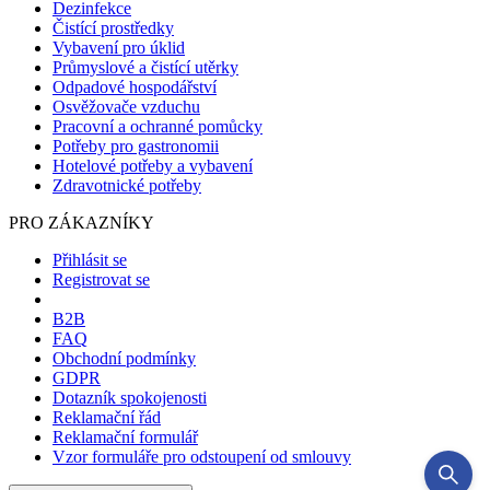
Dezinfekce
Čistící prostředky
Vybavení pro úklid
Průmyslové a čistící utěrky
Odpadové hospodářství
Osvěžovače vzduchu
Pracovní a ochranné pomůcky
Potřeby pro gastronomii
Hotelové potřeby a vybavení
Zdravotnické potřeby
PRO ZÁKAZNÍKY
Přihlásit se
Registrovat se
B2B
FAQ
Obchodní podmínky
GDPR
Dotazník spokojenosti
Reklamační řád
Reklamační formulář
Vzor formuláře pro odstoupení od smlouvy