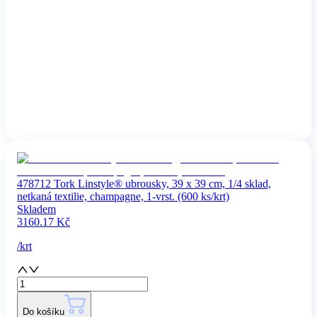
478712 Tork Linstyle® ubrousky, 39 x 39 cm, 1/4 sklad,
netkaná textilie, champagne, 1-vrst. (600 ks/krt)
Skladem
3160.17
Kč
/
krt
Do košíku