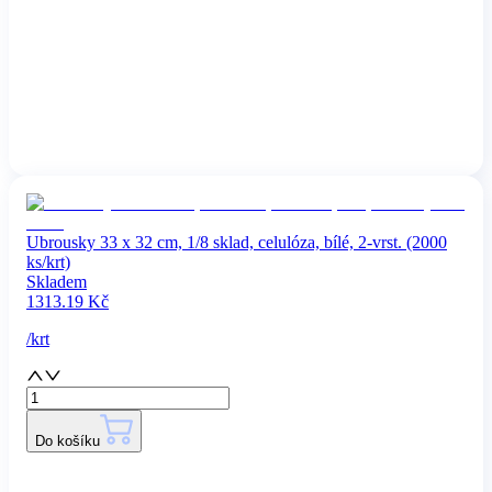
Ubrousky 33 x 32 cm, 1/8 sklad, celulóza, bílé, 2-vrst. (2000
ks/krt)
Skladem
1313.19
Kč
/
krt
Do košíku