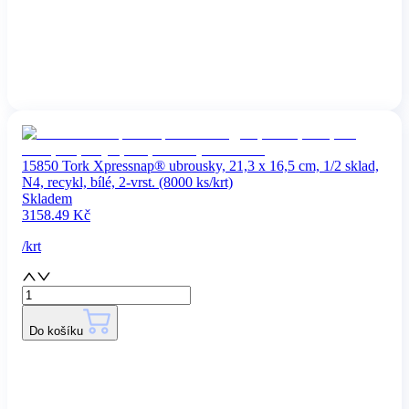
15850 Tork Xpressnap® ubrousky, 21,3 x 16,5 cm, 1/2 sklad,
N4, recykl, bílé, 2-vrst. (8000 ks/krt)
Skladem
3158.49
Kč
/
krt
Do košíku