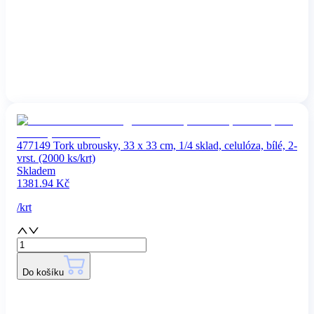
477149 Tork ubrousky, 33 x 33 cm, 1/4 sklad, celulóza, bílé, 2-
vrst. (2000 ks/krt)
Skladem
1381.94
Kč
/
krt
Do košíku