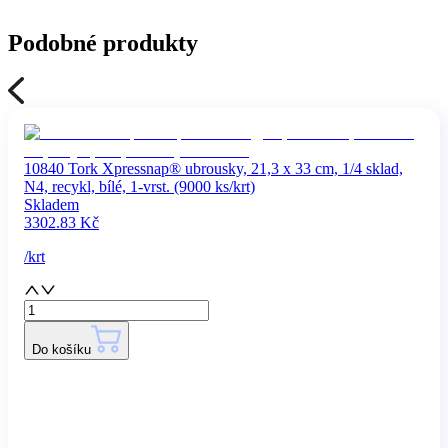
Podobné produkty
10840 Tork Xpressnap® ubrousky, 21,3 x 33 cm, 1/4 sklad,
N4, recykl, bílé, 1-vrst. (9000 ks/krt)
Skladem
3302.83
Kč
/
krt
Do košíku