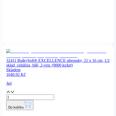
32411 BulkySoft® EXCELLENCE ubrousky, 21 x 16 cm, 1/2
sklad, celulóza, bílé, 2-vrst. (9000 ks/krt)
Skladem
1640.92
Kč
/
krt
Do košíku