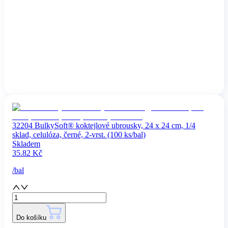
32204 BulkySoft® koktejlové ubrousky, 24 x 24 cm, 1/4
sklad, celulóza, černé, 2-vrst. (100 ks/bal)
Skladem
35.82
Kč
/
bal
Do košíku