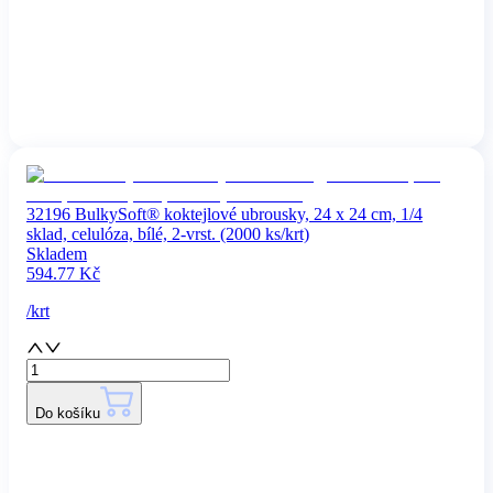
32196 BulkySoft® koktejlové ubrousky, 24 x 24 cm, 1/4
sklad, celulóza, bílé, 2-vrst. (2000 ks/krt)
Skladem
594.77
Kč
/
krt
Do košíku