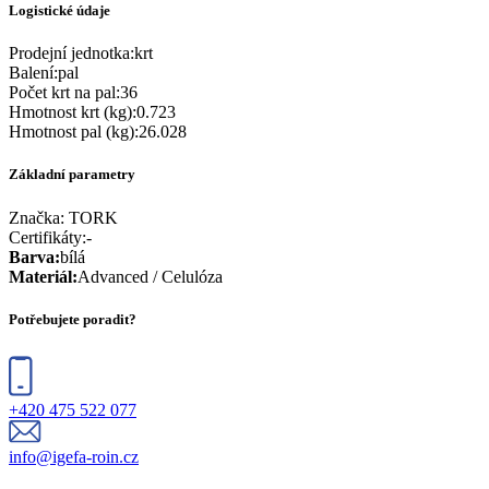
Logistické údaje
Prodejní jednotka
:
krt
Balení
:
pal
Počet krt na pal
:
36
Hmotnost krt (kg)
:
0.723
Hmotnost pal (kg)
:
26.028
Základní parametry
Značka:
TORK
Certifikáty
:
-
Barva
:
bílá
Materiál
:
Advanced / Celulóza
Potřebujete poradit?
+420 475 522 077
info@igefa-roin.cz