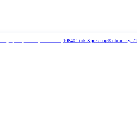
10840 Tork Xpressnap® ubrousky, 21,3 