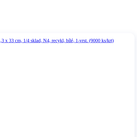
x 33 cm, 1/4 sklad, N4, recykl, bílé, 1-vrst. (9000 ks/krt)