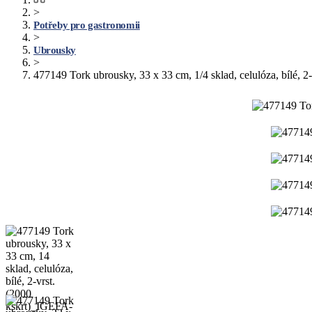
>
Potřeby pro gastronomii
>
Ubrousky
>
477149 Tork ubrousky, 33 x 33 cm, 1/4 sklad, celulóza, bílé, 2-v