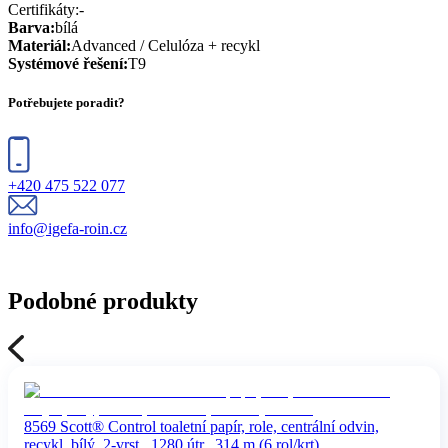
Certifikáty
:
-
Barva
:
bílá
Materiál
:
Advanced / Celulóza + recykl
Systémové řešení
:
T9
Potřebujete poradit?
+420 475 522 077
info@igefa-roin.cz
Podobné produkty
8569 Scott® Control toaletní papír, role, centrální odvin,
recykl, bílý, 2-vrst., 1280 útr., 314 m (6 rol/krt)