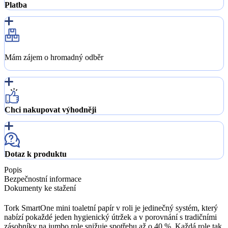
Platba
Mám zájem o hromadný odběr
Chci nakupovat výhodněji
Dotaz k produktu
Popis
Bezpečnostní informace
Dokumenty ke stažení
Tork SmartOne mini toaletní papír v roli je jedinečný systém, který
nabízí pokaždé jeden hygienický útržek a v porovnání s tradičními
zásobníky na jumbo role snižuje spotřebu až o 40 %. Každá role tak