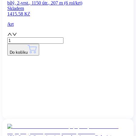
bílý, 2-vrst., 1150 útr., 207 m (6 rol/krt)
Skladem
1415.58
Kč
/
krt
Do košíku