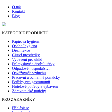
O nás
Kontakt
Blog
KATEGORIE PRODUKTŮ
Papírová hygiena
Osobní hygiena
Dezinfekce
Čistící prostředky
Vybavení pro úklid
Průmyslové a čistící utěrky
Odpadové hospodářství
Osvěžovače vzduchu
Pracovní a ochranné pomůcky
Potřeby pro gastronomii
Hotelové potřeby a vybavení
Zdravotnické potřeby
PRO ZÁKAZNÍKY
Přihlásit se