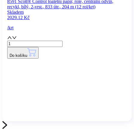
8591 Scott® Control toaletní papír, role, centrální odvin,
recykl, bílý, 2-vrst., 833 útr., 204 m (12 rol/krt)
Skladem
2029.12
Kč
/
krt
Do košíku