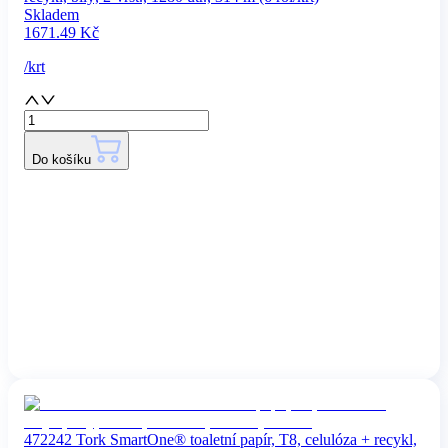
Skladem
1671.49
Kč
/
krt
Do košíku
472242 Tork SmartOne® toaletní papír, T8, celulóza + recykl,