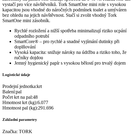
vystačí pro více návštěvníků. Tork SmartOne mini role s vysokou
kapacitou jsou vhodné do náročných podmínek toalet a umýváren
bez ohledu na jejich návštěvnost. Stačí si zvolit vhodný Tork
SmartOne mini zásobník.
Rychlé rozložení a nižší spotřeba minimalizují riziko ucpání
odpadního potrubí
SmartCore® – pro rychlé a snadné vyjímání dutinky při
doplňování
Vysoká kapacita: snižuje nároky na údržbu a riziko toho, že
ručníky dojdou
Jemný hygienický papír s vysokou bělostí pro trvalý dojem
Logistické údaje
Prodejní jednotka
:
krt
Balení
:
pal
Počet krt na pal
:
48
Hmotnost krt (kg)
:
6.077
Hmotnost pal (kg)
:
291.696
Základní parametry
Značka:
TORK