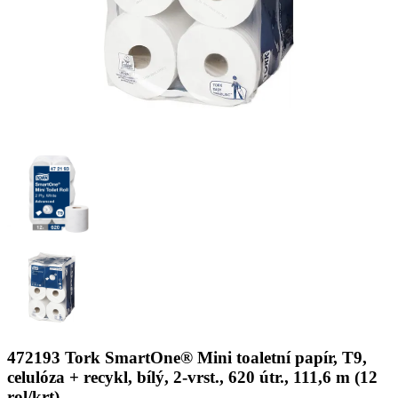
472193 Tork SmartOne® Mini toaletní papír, T9,
celulóza + recykl, bílý, 2-vrst., 620 útr., 111,6 m (12
rol/krt)