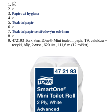
>
Papírová hygiena
>
Toaletní papír
>
Toaletní papír se středovým odvinem
>
472193 Tork SmartOne® Mini toaletní papír, T9, celulóza +
recykl, bílý, 2-vrst., 620 útr., 111,6 m (12 rol/krt)