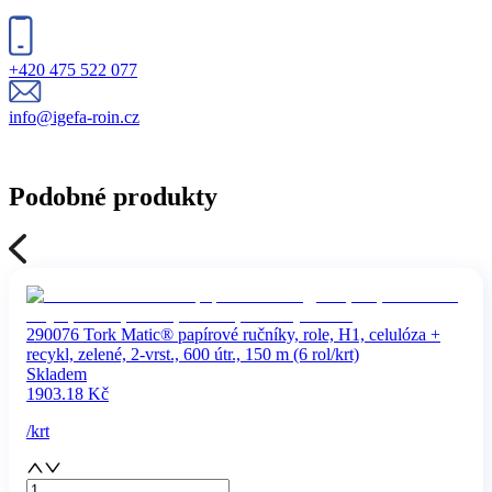
+420 475 522 077
info@igefa-roin.cz
Podobné produkty
290076 Tork Matic® papírové ručníky, role, H1, celulóza +
recykl, zelené, 2-vrst., 600 útr., 150 m (6 rol/krt)
Skladem
1903.18
Kč
/
krt