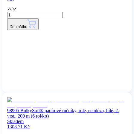
Do košíku
98905 BulkySoft® papírové ručníky, role, celulóza, bílé, 2-
vrst., 200 m (6 rol/krt)
Skladem
1308.71
Kč