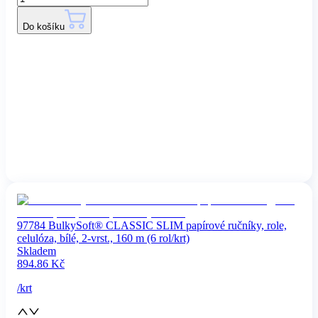
Do košíku
97784 BulkySoft® CLASSIC SLIM papírové ručníky, role,
celulóza, bílé, 2-vrst., 160 m (6 rol/krt)
Skladem
894.86
Kč
/
krt