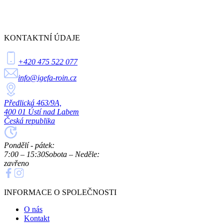
KONTAKTNÍ ÚDAJE
+420 475 522 077
info@igefa-roin.cz
Předlická 463/9A,
400 01 Ústí nad Labem
Česká republika
Pondělí - pátek:
7:00 – 15:30
Sobota – Neděle:
zavřeno
INFORMACE O SPOLEČNOSTI
O nás
Kontakt