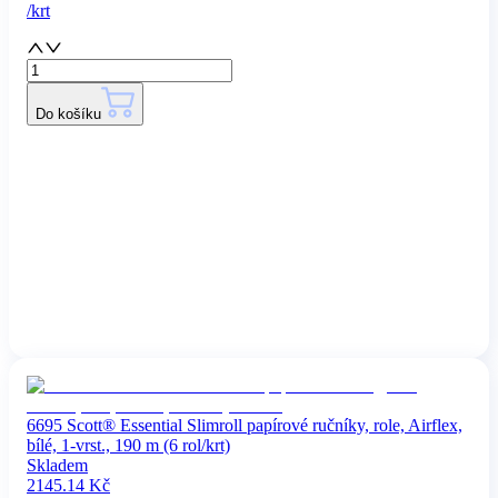
/
krt
Do košíku
6695 Scott® Essential Slimroll papírové ručníky, role, Airflex,
bílé, 1-vrst., 190 m (6 rol/krt)
Skladem
2145.14
Kč