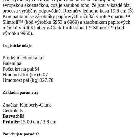
evropskou ekoznačkou, což je zárukou toho, že jsou v každé fázi
procesu vyráběny odpovědně. Rozměry jednoho kusu 19,8 cm (Š).
Kompatibilní se zásobníky papírových ručníků v roli Aquarius™
Slimroll™ (kód výrobku 6953 a 6969) a zásobníkem papírových
ručníků v roli Kimberly-Clark Professional™ Slimroll™ (kód
výrobku 9960).
Logistické údaje
Prodejní jednotka
:
krt
Balení
:
pal
Počet krt na pal
:
54
Hmotnost krt (kg)
:
6.07
Hmotnost pal (kg)
:
327.78
Základní parametry
Značka:
Kimberly-Clark
Certifikáty
:
-
Barva
:
bílá
Průměr
:
15.00 cm / 3.8 cm
Potřebujete poradit?