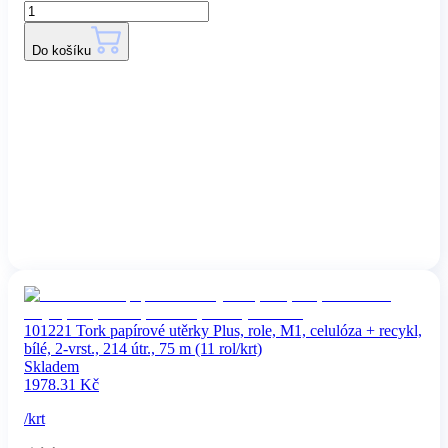
Do košíku
101221 Tork papírové utěrky Plus, role, M1, celulóza + recykl,
bílé, 2-vrst., 214 útr., 75 m (11 rol/krt)
Skladem
1978.31
Kč
/
krt