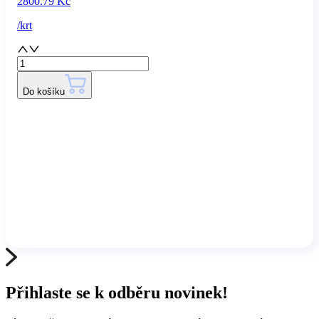
2800.79
Kč
/
krt
Do košíku
Přihlaste se k odběru novinek!