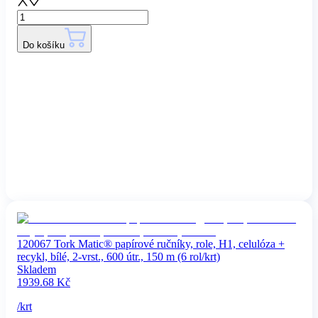
Do košíku
120067 Tork Matic® papírové ručníky, role, H1, celulóza +
recykl, bílé, 2-vrst., 600 útr., 150 m (6 rol/krt)
Skladem
1939.68
Kč
/
krt