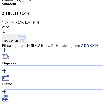
Skladem
2 100,31 CZK
1 735,79 CZK
bez DPH
Do košíku
Při nákupu
nad 1649 CZK
bez DPH máte dopravu
ZDARMA
Doprava
Platba