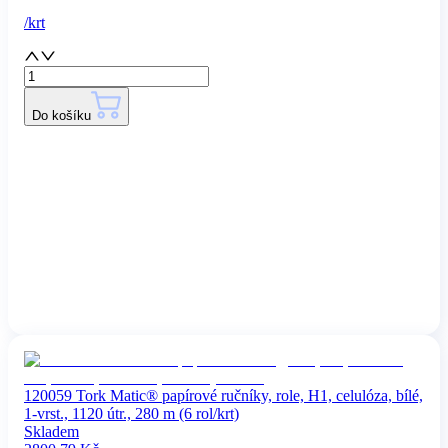
/
krt
Do košíku
120059 Tork Matic® papírové ručníky, role, H1, celulóza, bílé,
1-vrst., 1120 útr., 280 m (6 rol/krt)
Skladem