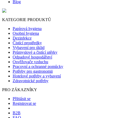
Blog
KATEGORIE PRODUKTŮ
Papírová hygiena
Osobní hygiena
Dezinfekce
Čistící prostředky
Vybavení pro úklid
Průmyslové a čistící utěrky
Odpadové hospodářství
Osvěžovače vzduchu
Pracovní a ochranné pomůcky
Potřeby pro gastronomii
Hotelové potřeby a vybavení
Zdravotnické potřeby
PRO ZÁKAZNÍKY
Přihlásit se
Registrovat se
B2B
FAQ