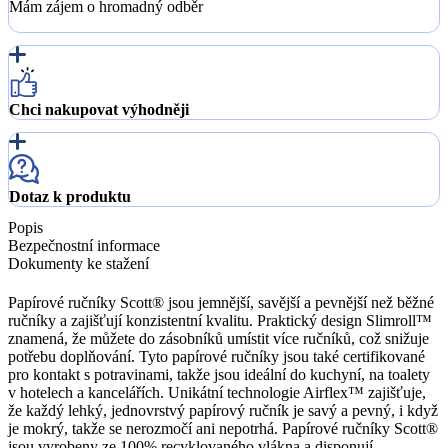
Mám zájem o hromadný odběr
Chci nakupovat výhodněji
Dotaz k produktu
Popis
Bezpečnostní informace
Dokumenty ke stažení
Papírové ručníky Scott® jsou jemnější, savější a pevnější než běžné
ručníky a zajišťují konzistentní kvalitu. Praktický design Slimroll™
znamená, že můžete do zásobníků umístit více ručníků, což snižuje
potřebu doplňování. Tyto papírové ručníky jsou také certifikované
pro kontakt s potravinami, takže jsou ideální do kuchyní, na toalety
v hotelech a kancelářích. Unikátní technologie Airflex™ zajišťuje,
že každý lehký, jednovrstvý papírový ručník je savý a pevný, i když
je mokrý, takže se nerozmočí ani nepotrhá. Papírové ručníky Scott®
jsou vyrobeny ze 100% recyklovaného vlákna a disponují