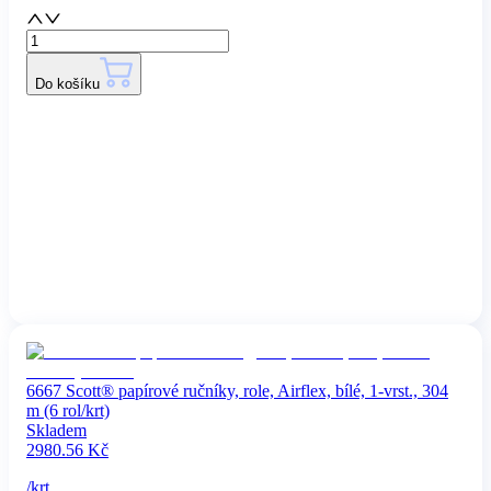
Do košíku
6667 Scott® papírové ručníky, role, Airflex, bílé, 1-vrst., 304
m (6 rol/krt)
Skladem
2980.56
Kč
/
krt