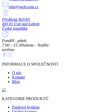
info@igefa-roin.cz
Předlická 463/9A,
400 01 Ústí nad Labem
Česká republika
Pondělí - pátek:
7:00 – 15:30
Sobota – Neděle:
zavřeno
INFORMACE O SPOLEČNOSTI
O nás
Kontakt
Blog
KATEGORIE PRODUKTŮ
Papírová hygiena
Osobní hygiena