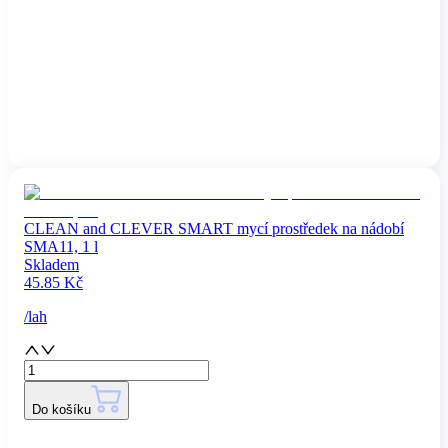
CLEAN and CLEVER SMART mycí prostředek na nádobí
SMA11, 1 l
Skladem
45.85
Kč
/
lah
Do košíku