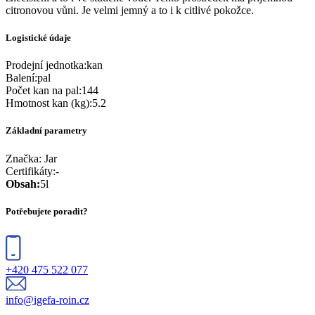
citronovou vůni. Je velmi jemný a to i k citlivé pokožce.
Logistické údaje
Prodejní jednotka
:
kan
Balení
:
pal
Počet kan na pal
:
144
Hmotnost kan (kg)
:
5.2
Základní parametry
Značka:
Jar
Certifikáty
:
-
Obsah
:
5l
Potřebujete poradit?
+420 475 522 077
info@igefa-roin.cz