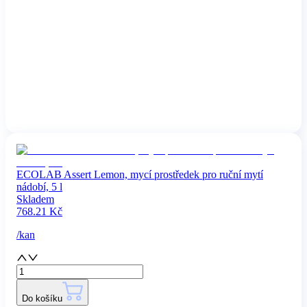
ECOLAB Assert Lemon, mycí prostředek pro ruční mytí
nádobí, 5 l
Skladem
768.21
Kč
/
kan
Do košíku