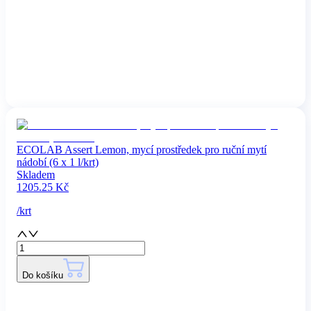
ECOLAB Assert Lemon, mycí prostředek pro ruční mytí
nádobí (6 x 1 l/krt)
Skladem
1205.25
Kč
/
krt
Do košíku