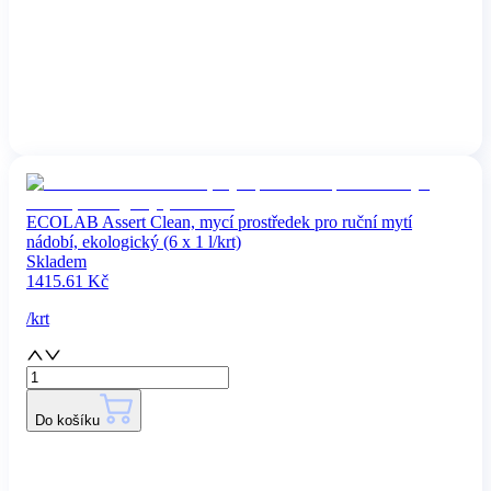
ECOLAB Assert Clean, mycí prostředek pro ruční mytí
nádobí, ekologický (6 x 1 l/krt)
Skladem
1415.61
Kč
/
krt
Do košíku