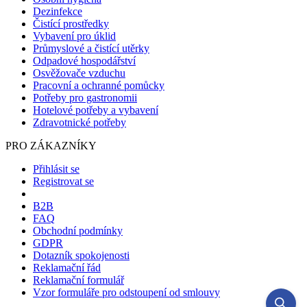
Dezinfekce
Čistící prostředky
Vybavení pro úklid
Průmyslové a čistící utěrky
Odpadové hospodářství
Osvěžovače vzduchu
Pracovní a ochranné pomůcky
Potřeby pro gastronomii
Hotelové potřeby a vybavení
Zdravotnické potřeby
PRO ZÁKAZNÍKY
Přihlásit se
Registrovat se
B2B
FAQ
Obchodní podmínky
GDPR
Dotazník spokojenosti
Reklamační řád
Reklamační formulář
Vzor formuláře pro odstoupení od smlouvy