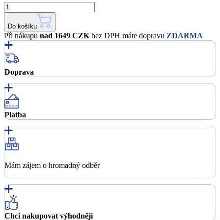
Do košíku
Při nákupu
nad 1649 CZK
bez DPH máte dopravu
ZDARMA
Doprava
Platba
Mám zájem o hromadný odběr
Chci nakupovat výhodněji