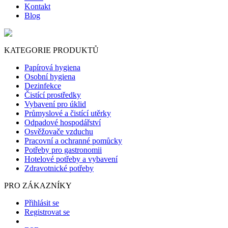
Kontakt
Blog
KATEGORIE PRODUKTŮ
Papírová hygiena
Osobní hygiena
Dezinfekce
Čistící prostředky
Vybavení pro úklid
Průmyslové a čistící utěrky
Odpadové hospodářství
Osvěžovače vzduchu
Pracovní a ochranné pomůcky
Potřeby pro gastronomii
Hotelové potřeby a vybavení
Zdravotnické potřeby
PRO ZÁKAZNÍKY
Přihlásit se
Registrovat se