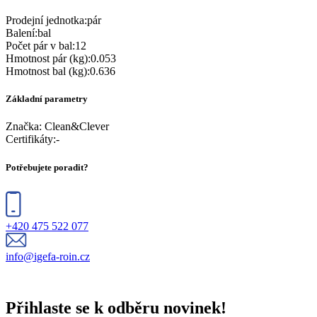
Prodejní jednotka
:
pár
Balení
:
bal
Počet pár v bal
:
12
Hmotnost pár (kg)
:
0.053
Hmotnost bal (kg)
:
0.636
Základní parametry
Značka:
Clean&Clever
Certifikáty
:
-
Potřebujete poradit?
+420 475 522 077
info@igefa-roin.cz
Přihlaste se k odběru novinek!