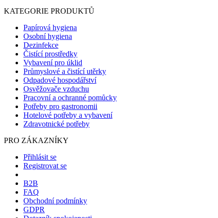
KATEGORIE PRODUKTŮ
Papírová hygiena
Osobní hygiena
Dezinfekce
Čistící prostředky
Vybavení pro úklid
Průmyslové a čistící utěrky
Odpadové hospodářství
Osvěžovače vzduchu
Pracovní a ochranné pomůcky
Potřeby pro gastronomii
Hotelové potřeby a vybavení
Zdravotnické potřeby
PRO ZÁKAZNÍKY
Přihlásit se
Registrovat se
B2B
FAQ
Obchodní podmínky
GDPR