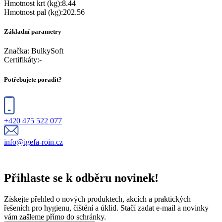
Hmotnost krt (kg)
:
8.44
Hmotnost pal (kg)
:
202.56
Základní parametry
Značka:
BulkySoft
Certifikáty
:
-
Potřebujete poradit?
+420 475 522 077
info@igefa-roin.cz
Přihlaste se k odběru novinek!
Získejte přehled o nových produktech, akcích a praktických
řešeních pro hygienu, čištění a úklid. Stačí zadat e-mail a novinky
vám zašleme přímo do schránky.