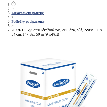
>
Zdravotnické potřeby
>
Podložky pod pacienty
>
76736 BulkySoft® lékařská role, celulóza, bílá, 2-vrst., 50 x
34 cm, 147 útr., 50 m (9 rol/krt)