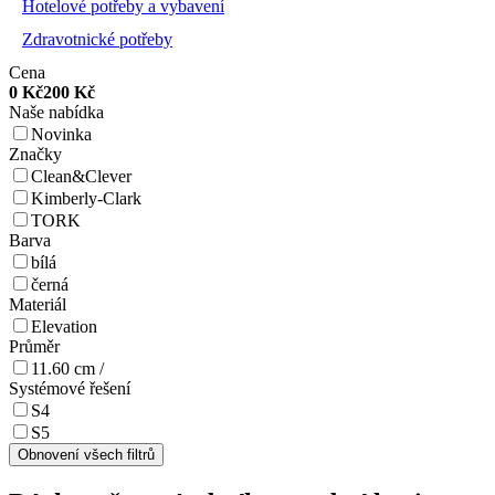
Hotelové potřeby a vybavení
Zdravotnické potřeby
Cena
0
Kč
200
Kč
Naše nabídka
Novinka
Značky
Clean&Clever
Kimberly-Clark
TORK
Barva
bílá
černá
Materiál
Elevation
Průměr
11.60 cm /
Systémové řešení
S4
S5
Obnovení všech filtrů