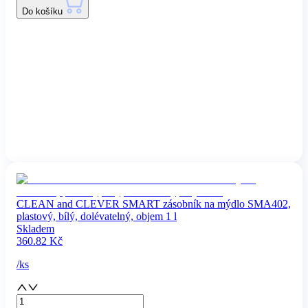
Do košíku
CLEAN and CLEVER SMART zásobník na mýdlo SMA402,
plastový, bílý, dolévatelný, objem 1 l
Skladem
360.82
Kč
/
ks