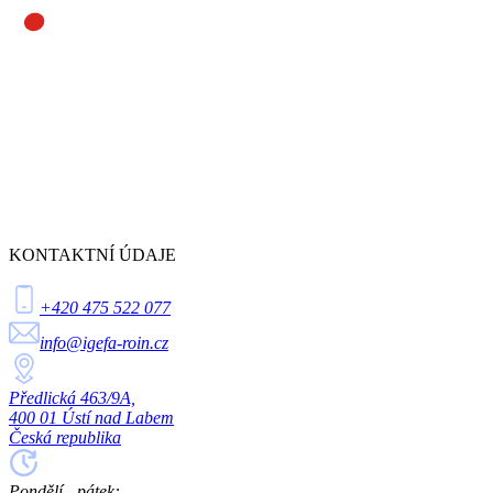
KONTAKTNÍ ÚDAJE
+420 475 522 077
info@igefa-roin.cz
Předlická 463/9A,
400 01 Ústí nad Labem
Česká republika
Pondělí - pátek: