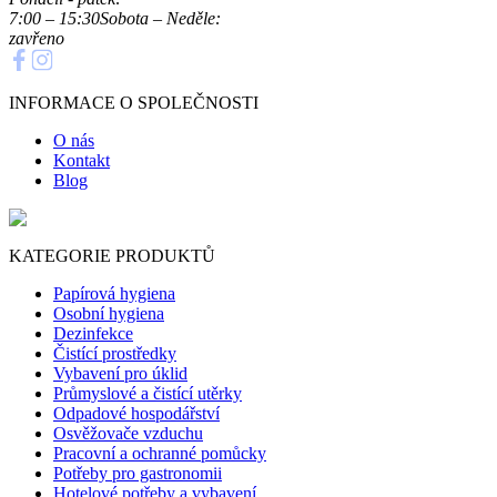
7:00 – 15:30
Sobota – Neděle:
zavřeno
INFORMACE O SPOLEČNOSTI
O nás
Kontakt
Blog
KATEGORIE PRODUKTŮ
Papírová hygiena
Osobní hygiena
Dezinfekce
Čistící prostředky
Vybavení pro úklid
Průmyslové a čistící utěrky
Odpadové hospodářství
Osvěžovače vzduchu
Pracovní a ochranné pomůcky
Potřeby pro gastronomii
Hotelové potřeby a vybavení