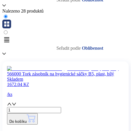
Nalezeno 28 produktů
Seřadit podle
Oblíbenost
566000 Tork zásobník na hygienické sáčky B5, plast, bílý
Skladem
1672.04
Kč
/
ks
Do košíku