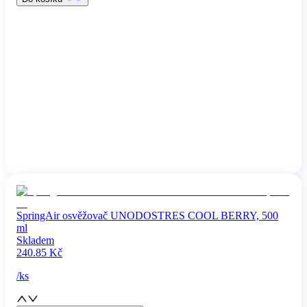
SpringAir osvěžovač UNODOSTRES COOL BERRY, 500
ml
Skladem
240.85
Kč
/
ks