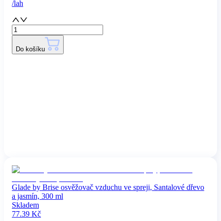
/
lah
Do košíku
Glade by Brise osvěžovač vzduchu ve spreji, Santalové dřevo
a jasmín, 300 ml
Skladem
77.39
Kč