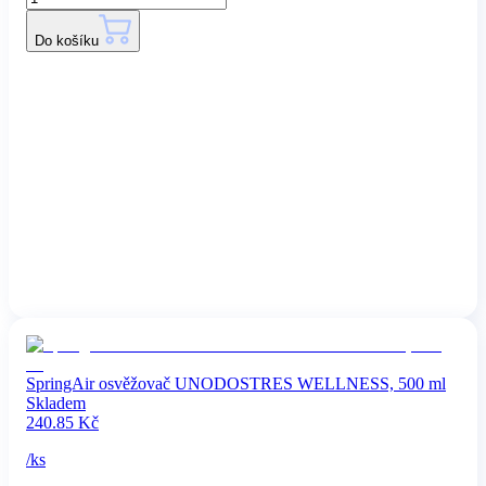
Do košíku
SpringAir osvěžovač UNODOSTRES WELLNESS, 500 ml
Skladem
240.85
Kč
/
ks