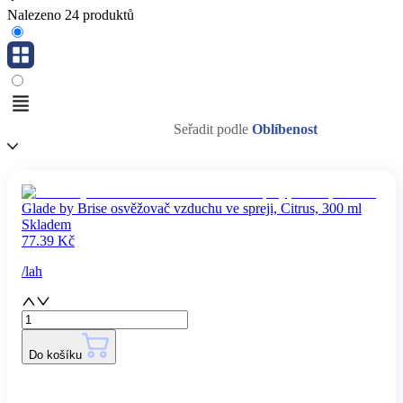
Nalezeno 24 produktů
Seřadit podle
Oblíbenost
Glade by Brise osvěžovač vzduchu ve spreji, Citrus, 300 ml
Skladem
77.39
Kč
/
lah
Do košíku