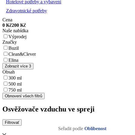
Hotelové potřeby a vybavení
Zdravotnické potřeby
Cena
0
Kč
200
Kč
Naše nabídka
Výprodej
Značky
Buzil
Clean&Clever
Elina
Zobrazit více 3
Obsah
300 ml
500 ml
750 ml
Obnovení všech filtrů
Osvěžovače vzduchu ve spreji
Filtrovať
Seřadit podle
Oblíbenost