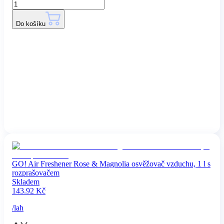
Do košíku
GO! Air Freshener Rose & Magnolia osvěžovač vzduchu, 1 l s
rozprašovačem
Skladem
143.92
Kč
/
lah