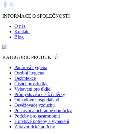
INFORMACE O SPOLEČNOSTI
O nás
Kontakt
Blog
KATEGORIE PRODUKTŮ
Papírová hygiena
Osobní hygiena
Dezinfekce
Čistící prostředky
Vybavení pro úklid
Průmyslové a čistící utěrky
Odpadové hospodářství
Osvěžovače vzduchu
Pracovní a ochranné pomůcky
Potřeby pro gastronomii
Hotelové potřeby a vybavení
Zdravotnické potřeby